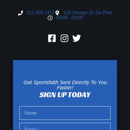
111-000-1111
416 George St, De Pere
00:00 - 00:00
Get Sportsfaith Sent Directly To You
Faster!
SIGN UP TODAY