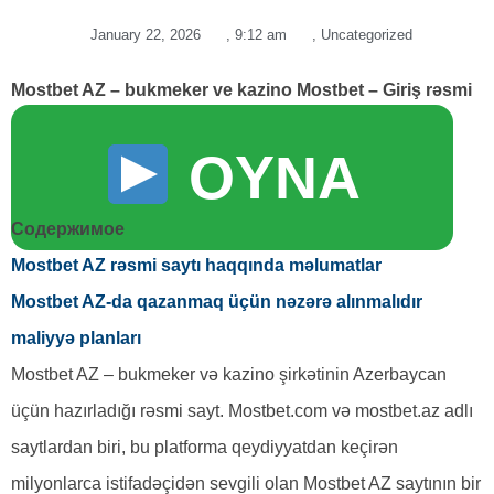
January 22, 2026
,
9:12 am
,
Uncategorized
Mostbet AZ – bukmeker ve kazino Mostbet – Giriş rəsmi
sayt
OYNA
Содержимое
Mostbet AZ rəsmi saytı haqqında məlumatlar
Mostbet AZ-da qazanmaq üçün nəzərə alınmalıdır
maliyyə planları
Mostbet AZ – bukmeker və kazino şirkətinin Azerbaycan
üçün hazırladığı rəsmi sayt. Mostbet.com və mostbet.az adlı
saytlardan biri, bu platforma qeydiyyatdan keçirən
milyonlarca istifadəçidən sevgili olan Mostbet AZ saytının bir