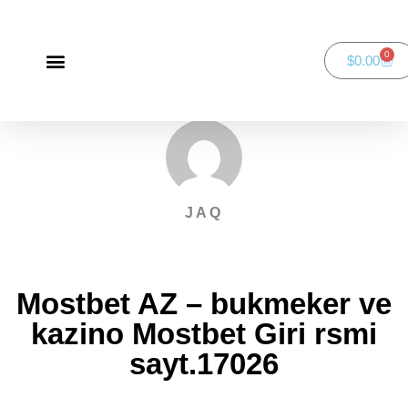
0
$
0.00
Green Bay Duathlon presented by SportsFaith
SportsFaith Podcast
JAQ
Mostbet AZ – bukmeker ve
kazino Mostbet Giri rsmi
sayt.17026