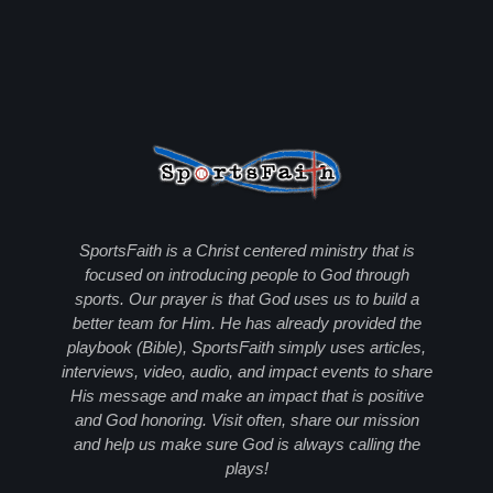
SportsFaith is a Christ centered ministry that is
focused on introducing people to God through
sports. Our prayer is that God uses us to build a
better team for Him. He has already provided the
playbook (Bible), SportsFaith simply uses articles,
interviews, video, audio, and impact events to share
His message and make an impact that is positive
and God honoring. Visit often, share our mission
and help us make sure God is always calling the
plays!