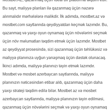
Bu sayt, maliyyə planları ilə qazanmaq üçün nəzərə
alınmalıdır mərhələlərə malikdir. İlk adımda, mostbet.az və
mostbet.com saytlarında qeydiyyatdan keçmək lazımdır. Bu,
qazanmaq və yaxşı oyun oynamaq üçün növələrini seçmək
üçün növ məlumatları təqdim etmək üçün lazımdır. Mostbet
az qeydiyyat prosesində, sizi qazanmaq üçün təhlükəsiz və
maliyyə planınıza uyğun yanaşmaq üçün dəstək olunacaq.
İkinci adımda, maliyyə planınızı təyin etmək lazımdır.
Mostbet və mosbet azerbaycan saytlarında, maliyyə
planınızın nəticəsindən etibar alıb, qazanmaq üçün daha
yaxşı strateji təqdim edilə bilər. Mostbet az və mosbet
azerbaycan saytlarında, maliyyə planınızın təyin edilməsi,
qazanmaq üçün növələrini seçmək və yaxşı oyun oynamaq