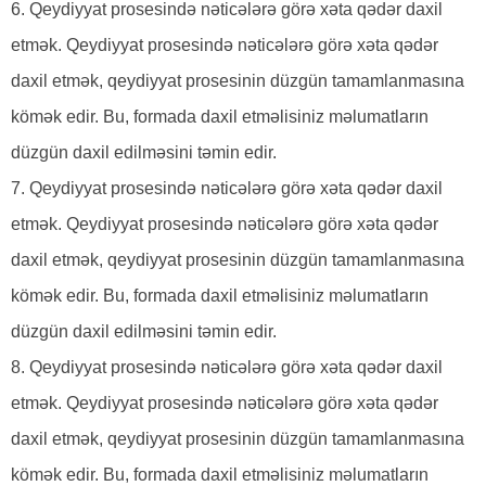
6. Qeydiyyat prosesində nəticələrə görə xəta qədər daxil
etmək. Qeydiyyat prosesində nəticələrə görə xəta qədər
daxil etmək, qeydiyyat prosesinin düzgün tamamlanmasına
kömək edir. Bu, formada daxil etməlisiniz məlumatların
düzgün daxil edilməsini təmin edir.
7. Qeydiyyat prosesində nəticələrə görə xəta qədər daxil
etmək. Qeydiyyat prosesində nəticələrə görə xəta qədər
daxil etmək, qeydiyyat prosesinin düzgün tamamlanmasına
kömək edir. Bu, formada daxil etməlisiniz məlumatların
düzgün daxil edilməsini təmin edir.
8. Qeydiyyat prosesində nəticələrə görə xəta qədər daxil
etmək. Qeydiyyat prosesində nəticələrə görə xəta qədər
daxil etmək, qeydiyyat prosesinin düzgün tamamlanmasına
kömək edir. Bu, formada daxil etməlisiniz məlumatların