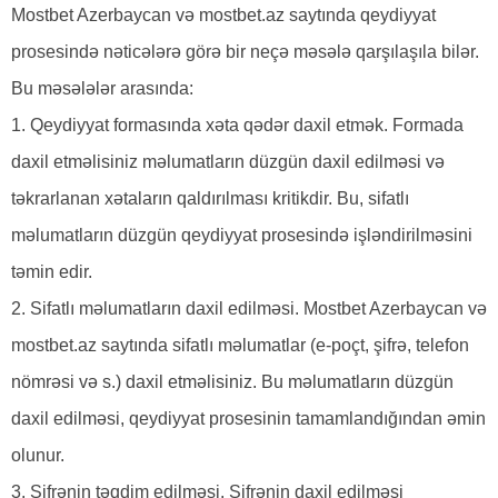
Mostbet Azerbaycan və mostbet.az saytında qeydiyyat
prosesində nəticələrə görə bir neçə məsələ qarşılaşıla bilər.
Bu məsələlər arasında:
1. Qeydiyyat formasında xəta qədər daxil etmək. Formada
daxil etməlisiniz məlumatların düzgün daxil edilməsi və
təkrarlanan xətaların qaldırılması kritikdir. Bu, sifatlı
məlumatların düzgün qeydiyyat prosesində işləndirilməsini
təmin edir.
2. Sifatlı məlumatların daxil edilməsi. Mostbet Azerbaycan və
mostbet.az saytında sifatlı məlumatlar (e-poçt, şifrə, telefon
nömrəsi və s.) daxil etməlisiniz. Bu məlumatların düzgün
daxil edilməsi, qeydiyyat prosesinin tamamlandığından əmin
olunur.
3. Şifrənin təqdim edilməsi. Şifrənin daxil edilməsi