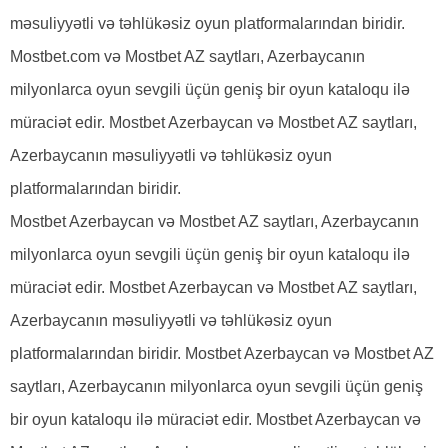
məsuliyyətli və təhlükəsiz oyun platformalarından biridir.
Mostbet.com və Mostbet AZ saytları, Azerbaycanın
milyonlarca oyun sevgili üçün geniş bir oyun kataloqu ilə
müraciət edir. Mostbet Azerbaycan və Mostbet AZ saytları,
Azerbaycanın məsuliyyətli və təhlükəsiz oyun
platformalarından biridir.
Mostbet Azerbaycan və Mostbet AZ saytları, Azerbaycanın
milyonlarca oyun sevgili üçün geniş bir oyun kataloqu ilə
müraciət edir. Mostbet Azerbaycan və Mostbet AZ saytları,
Azerbaycanın məsuliyyətli və təhlükəsiz oyun
platformalarından biridir. Mostbet Azerbaycan və Mostbet AZ
saytları, Azerbaycanın milyonlarca oyun sevgili üçün geniş
bir oyun kataloqu ilə müraciət edir. Mostbet Azerbaycan və