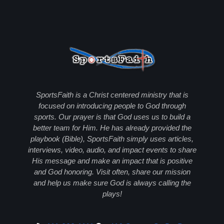
SportsFaith is a Christ centered ministry that is
focused on introducing people to God through
sports. Our prayer is that God uses us to build a
better team for Him. He has already provided the
playbook (Bible), SportsFaith simply uses articles,
interviews, video, audio, and impact events to share
His message and make an impact that is positive
and God honoring. Visit often, share our mission
and help us make sure God is always calling the
plays!