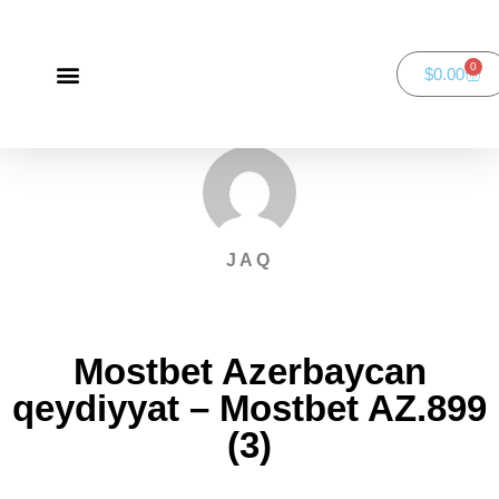
0
$
0.00
Green Bay Duathlon presented by SportsFaith
SportsFaith Podcast
JAQ
Mostbet Azerbaycan
qeydiyyat – Mostbet AZ.899
(3)