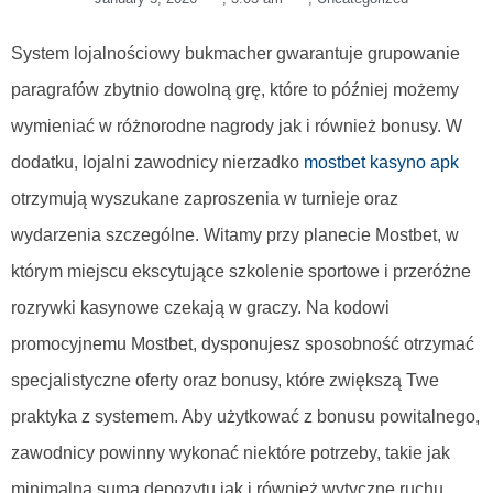
System lojalnościowy bukmacher gwarantuje grupowanie
paragrafów zbytnio dowolną grę, które to później możemy
wymieniać w różnorodne nagrody jak i również bonusy. W
dodatku, lojalni zawodnicy nierzadko
mostbet kasyno apk
otrzymują wyszukane zaproszenia w turnieje oraz
wydarzenia szczególne. Witamy przy planecie Mostbet, w
którym miejscu ekscytujące szkolenie sportowe i przeróżne
rozrywki kasynowe czekają w graczy.
Na kodowi
promocyjnemu Mostbet, dysponujesz sposobność otrzymać
specjalistyczne oferty oraz bonusy, które zwiększą Twe
praktyka z systemem. Aby użytkować z bonusu powitalnego,
zawodnicy powinny wykonać niektóre potrzeby, takie jak
minimalna suma depozytu jak i również wytyczne ruchu.