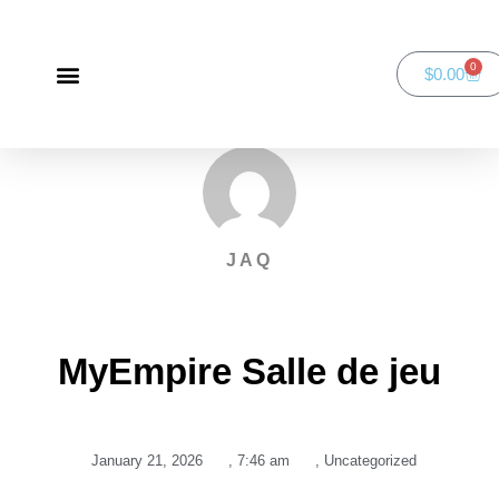
0
$
0.00
Green Bay Duathlon presented by SportsFaith
SportsFaith Podcast
JAQ
MyEmpire Salle de jeu
January 21, 2026
,
7:46 am
,
Uncategorized