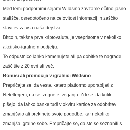
Med temi podpornimi sejami Wildsino zavzame očitno jasno
stališče, osredotočeno na celovitost informacij in zaščito
stavcev za vsa naša dejstva.
Bitcoin, takšna prva kriptovaluta, je vseprisotna v nekoliko
akcijsko-igralnem podjetju.
To odpustnico lahko kamenujete ali pa dobitke te nagrade
zaščitite z 20 evri ali več.
Bonusi ali promocije v igralnici Wildsino
Prepričajte se, da veste, katero platformo uporabljati z
Netellerjem, da se izognete tveganju. Zdi se, da kritiki
pišejo, da lahko banke tudi v okviru kartice za odobritev
zmanjšajo ali prekinejo svoje pogodbe, kar nekoliko
zmanjša igralne sobe. Prepričajte se, da ste se seznanili s