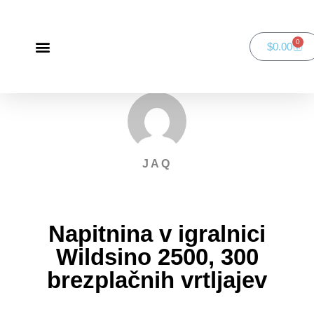
0
$
0.00
Green Bay Duathlon presented by SportsFaith
SportsFaith Podcast
JAQ
Napitnina v igralnici
Wildsino 2500, 300
brezplačnih vrtljajev