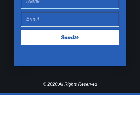
Send
© 2020 All Rights Reserved