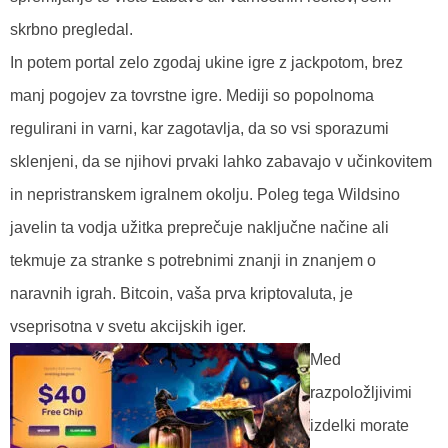
skrbno pregledal.
In potem portal zelo zgodaj ukine igre z jackpotom, brez
manj pogojev za tovrstne igre. Mediji so popolnoma
regulirani in varni, kar zagotavlja, da so vsi sporazumi
sklenjeni, da se njihovi prvaki lahko zabavajo v učinkovitem
in nepristranskem igralnem okolju. Poleg tega Wildsino
javelin ta vodja užitka preprečuje naključne načine ali
tekmuje za stranke s potrebnimi znanji in znanjem o
naravnih igrah. Bitcoin, vaša prva kriptovaluta, je
vseprisotna v svetu akcijskih iger.
Med
razpoložljivimi
izdelki morate