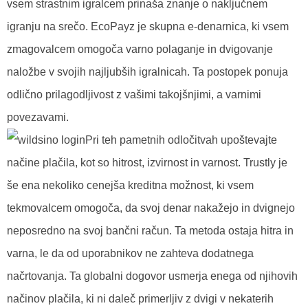
vsem strastnim igralcem prinaša znanje o naključnem
igranju na srečo. EcoPayz je skupna e-denarnica, ki vsem
zmagovalcem omogoča varno polaganje in dvigovanje
naložbe v svojih najljubših igralnicah. Ta postopek ponuja
odlično prilagodljivost z vašimi takojšnjimi, a varnimi
povezavami.
Pri teh pametnih odločitvah upoštevajte
načine plačila, kot so hitrost, izvirnost in varnost. Trustly je
še ena nekoliko cenejša kreditna možnost, ki vsem
tekmovalcem omogoča, da svoj denar nakažejo in dvignejo
neposredno na svoj bančni račun. Ta metoda ostaja hitra in
varna, le da od uporabnikov ne zahteva dodatnega
načrtovanja. Ta globalni dogovor usmerja enega od njihovih
načinov plačila, ki ni daleč primerljiv z dvigi v nekaterih