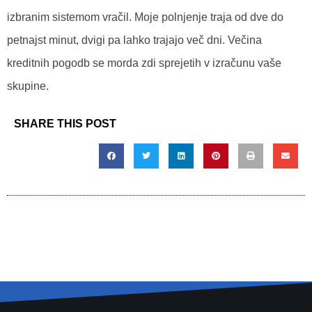
izbranim sistemom vračil. Moje polnjenje traja od dve do
petnajst minut, dvigi pa lahko trajajo več dni. Večina
kreditnih pogodb se morda zdi sprejetih v izračunu vaše
skupine.
SHARE THIS POST