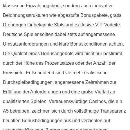
klassische Einzahlungsboni, sondern auch innovative
Belohnungsstrukturen wie abgestufte Bonuspakete, gratis
Drehungen für bekannte Slots und exklusive VIP-Vorteile.
Deutsche Spieler sollten dabei stets auf angemessene
Umsatzanforderungen und klare Bonuskonditionen achten.
Die Qualität eines Bonusangebots wird nicht nur bestimmt
durch der Höhe des Prozentsatzes oder der Anzahl der
Freispiele. Entscheidend sind vielmehr realistische
Durchspielbedingungen, angemessene Zeitrahmen zur
Erfüllung der Anforderungen und eine große Vielfalt an
qualifizierten Spielen. Vertrauenswürdige Casinos, die ein
A5 betreiben, zeichnen sich durch vollständige Transparenz
bei allen Bonusbedingungen aus und verzichten auf