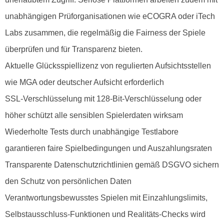
unabhängigen Prüforganisationen wie eCOGRA oder iTech
Labs zusammen, die regelmäßig die Fairness der Spiele
überprüfen und für Transparenz bieten.
Aktuelle Glücksspiellizenz von regulierten Aufsichtsstellen
wie MGA oder deutscher Aufsicht erforderlich
SSL-Verschlüsselung mit 128-Bit-Verschlüsselung oder
höher schützt alle sensiblen Spielerdaten wirksam
Wiederholte Tests durch unabhängige Testlabore
garantieren faire Spielbedingungen und Auszahlungsraten
Transparente Datenschutzrichtlinien gemäß DSGVO sichern
den Schutz von persönlichen Daten
Verantwortungsbewusstes Spielen mit Einzahlungslimits,
Selbstausschluss-Funktionen und Realitäts-Checks wird