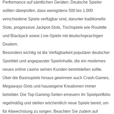
Performance auf sämtlichen Geräten. Deutsche Spieler
sollten überprüfen, dass wenigstens 500 bis 1.000
verschiedene Spiele verfügbar sind, darunter traditionelle
Slots, progressive Jackpot-Slots, Tischspiele wie Roulette
und Blackjack sowie Live-Spiele mit deutschsprachigen
Dealern.
Besonders wichtig ist die Verfügbarkeit populärer deutscher
Spieltitel und angepasster Spielinhalte, die ein modernes
neues online casino seinen Kunden bereitstellen sollte.
Über die Basisspiele hinaus gewinnen auch Crash-Games,
Megaways-Slots und hauseigene Kreationen immer
beliebter. Die Top-Gaming-Seiten erneuern ihr Spielportfolio
regelmäßig und stellen wöchentlich neue Spiele bereit, um
für Abwechslung zu sorgen. Beachten Sie zudem auf