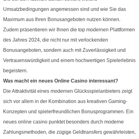
Umsatzbedingungen angemessen sind und wie Sie das
Maximum aus Ihren Bonusangeboten nutzen können.
Zudem präsentieren wir Ihnen die top modernen Plattformen
des Jahres 2024, die nicht nur mit verlockenden
Bonusangeboten, sondern auch mit Zuverlässigkeit und
Vertrauenswürdigkeit und einem hochwertigen Spielerlebnis
begeistern.
Was macht ein neues Online Casino interessant?
Die Attraktivität eines modernen Glücksspielanbieters zeigt
sich vor allem in der Kombination aus kreativen Gaming-
Konzepten und spielerfreundlichen Bonusprogrammen. Ein
neues online casino punktet besonders durch moderne
Zahlungsmethoden, die zügige Geldtransfers gewährleisten,