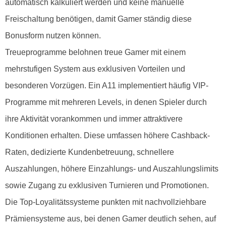
automatisch kalkuliert werden und keine manuelle
Freischaltung benötigen, damit Gamer ständig diese
Bonusform nutzen können.
Treueprogramme belohnen treue Gamer mit einem
mehrstufigen System aus exklusiven Vorteilen und
besonderen Vorzügen. Ein A11 implementiert häufig VIP-
Programme mit mehreren Levels, in denen Spieler durch
ihre Aktivität vorankommen und immer attraktivere
Konditionen erhalten. Diese umfassen höhere Cashback-
Raten, dedizierte Kundenbetreuung, schnellere
Auszahlungen, höhere Einzahlungs- und Auszahlungslimits
sowie Zugang zu exklusiven Turnieren und Promotionen.
Die Top-Loyalitätssysteme punkten mit nachvollziehbare
Prämiensysteme aus, bei denen Gamer deutlich sehen, auf