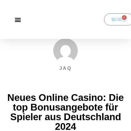
0
$
0.00
Green Bay Duathlon presented by SportsFaith
SportsFaith Podcast
JAQ
Neues Online Casino: Die
top Bonusangebote für
Spieler aus Deutschland
2024