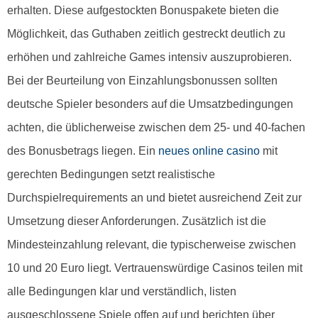
erhalten. Diese aufgestockten Bonuspakete bieten die
Möglichkeit, das Guthaben zeitlich gestreckt deutlich zu
erhöhen und zahlreiche Games intensiv auszuprobieren.
Bei der Beurteilung von Einzahlungsbonussen sollten
deutsche Spieler besonders auf die Umsatzbedingungen
achten, die üblicherweise zwischen dem 25- und 40-fachen
des Bonusbetrags liegen. Ein
neues online casino
mit
gerechten Bedingungen setzt realistische
Durchspielrequirements an und bietet ausreichend Zeit zur
Umsetzung dieser Anforderungen. Zusätzlich ist die
Mindesteinzahlung relevant, die typischerweise zwischen
10 und 20 Euro liegt. Vertrauenswürdige Casinos teilen mit
alle Bedingungen klar und verständlich, listen
ausgeschlossene Spiele offen auf und berichten über