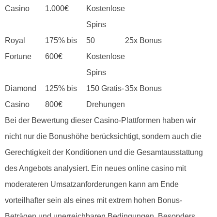
Casino
1.000€
Kostenlose
Spins
Royal
175% bis
50
25x Bonus
Fortune
600€
Kostenlose
Spins
Diamond
125% bis
150 Gratis-
35x Bonus
Casino
800€
Drehungen
Bei der Bewertung dieser Casino-Plattformen haben wir
nicht nur die Bonushöhe berücksichtigt, sondern auch die
Gerechtigkeit der Konditionen und die Gesamtausstattung
des Angebots analysiert. Ein neues online casino mit
moderateren Umsatzanforderungen kann am Ende
vorteilhafter sein als eines mit extrem hohen Bonus-
Beträgen und unerreichbaren Bedingungen. Besonders