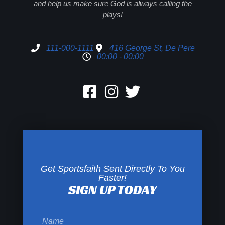
and help us make sure God is always calling the
plays!
111-000-1111
416 George St, De Pere
00:00 - 00:00
Get Sportsfaith Sent Directly To You
Faster!
SIGN UP TODAY