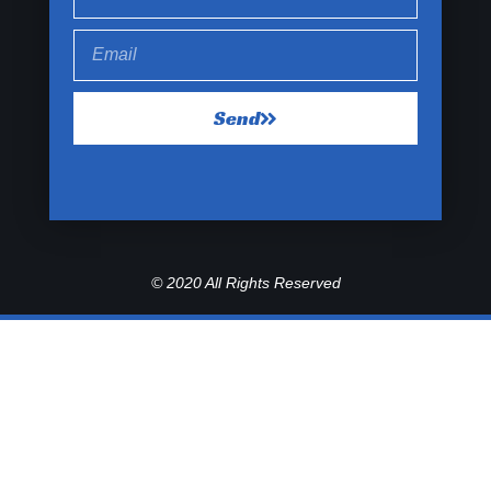
Send
© 2020 All Rights Reserved