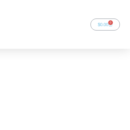
0
$
0.00