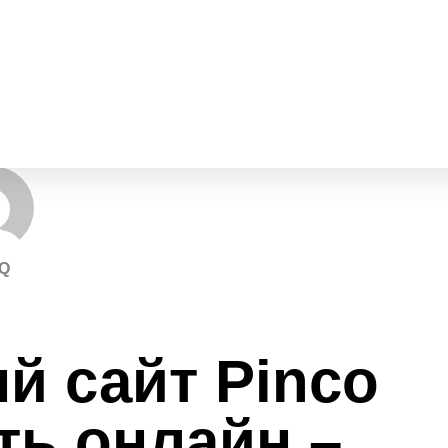
Q
 сайт Pinco
ть онлайн –