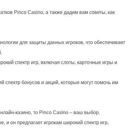
ков Pinco Casino, а также дадим вам советы, как
хнологии для защиты данных игроков, что обеспечивает
.
ирокий спектр игр, включая слоты, карточные игры и
ий спектр бонусов и акций, которые могут помочь им
нлайн-казино, то Pinco Casino – ваш выбор.
, и он предлагает игрокам широкий спектр игр,