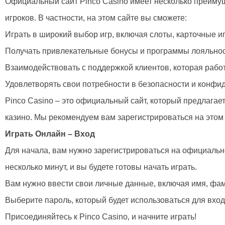
Официальный сайт Pinco Casino имеет несколько преиму
игроков. В частности, на этом сайте вы сможете:
Играть в широкий выбор игр, включая слоты, карточные иг
Получать привлекательные бонусы и программы лояльно
Взаимодействовать с поддержкой клиентов, которая работ
Удовлетворять свои потребности в безопасности и конфи
Pinco Casino – это официальный сайт, который предлагае
казино. Мы рекомендуем вам зарегистрироваться на этом с
Играть Онлайн – Вход
Для начала, вам нужно зарегистрироваться на официально
несколько минут, и вы будете готовы начать играть.
Вам нужно ввести свои личные данные, включая имя, фам
Выберите пароль, который будет использоваться для входа
Присоединяйтесь к Pinco Casino, и начните играть!