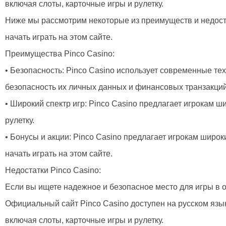
включая слоты, карточные игры и рулетку.
Ниже мы рассмотрим некоторые из преимуществ и недостат
начать играть на этом сайте.
Преимущества Pinco Casino:
• Безопасность: Pinco Casino использует современные те
безопасность их личных данных и финансовых транзакций
• Широкий спектр игр: Pinco Casino предлагает игрокам ш
рулетку.
• Бонусы и акции: Pinco Casino предлагает игрокам широк
начать играть на этом сайте.
Недостатки Pinco Casino:
Если вы ищете надежное и безопасное место для игры в о
Официальный сайт Pinco Casino доступен на русском языке
включая слоты, карточные игры и рулетку.