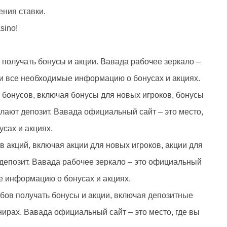
ения ставки.
sino!
 получать бонусы и акции. Вавада рабочее зеркало –
ти все необходимые информацию о бонусах и акциях.
 бонусов, включая бонусы для новых игроков, бонусы
елают депозит. Вавада официальный сайт – это место,
сах и акциях.
в акций, включая акции для новых игроков, акции для
 депозит. Вавада рабочее зеркало – это официальный
е информацию о бонусах и акциях.
бов получать бонусы и акции, включая депозитные
нирах. Вавада официальный сайт – это место, где вы