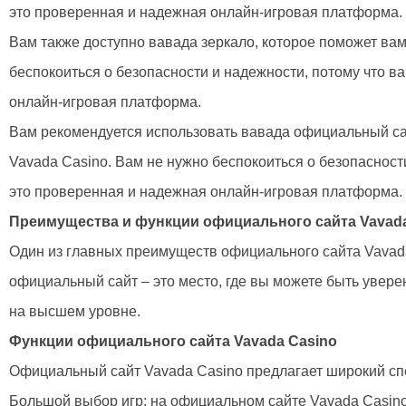
это проверенная и надежная онлайн-игровая платформа.
Вам также доступно вавада зеркало, которое поможет ва
беспокоиться о безопасности и надежности, потому что 
онлайн-игровая платформа.
Вам рекомендуется использовать вавада официальный сай
Vavada Casino. Вам не нужно беспокоиться о безопасност
это проверенная и надежная онлайн-игровая платформа.
Преимущества и функции официального сайта Vavada
Один из главных преимуществ официального сайта Vavada
официальный сайт – это место, где вы можете быть увере
на высшем уровне.
Функции официального сайта Vavada Casino
Официальный сайт Vavada Casino предлагает широкий спе
Большой выбор игр: на официальном сайте Vavada Casino 