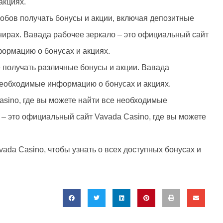
акциях.
собов получать бонусы и акции, включая депозитные
рнирах. Вавада рабочее зеркало – это официальный сайт
формацию о бонусах и акциях.
е получать различные бонусы и акции. Вавада
 необходимые информацию о бонусах и акциях.
asino, где вы можете найти все необходимые
 – это официальный сайт Vavada Casino, где вы можете
ada Casino, чтобы узнать о всех доступных бонусах и