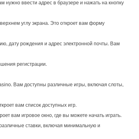
м нужно ввести адрес в браузере и нажать на кнопку
 верхнем углу экрана. Это откроет вам форму
ию, дату рождения и адрес электронной почты. Вам
ршения регистрации.
asino. Вам доступны различные игры, включая слоты,
ткроет вам список доступных игр.
кроет вам игровое окно, где вы можете начать играть.
ы различные ставки, включая минимальную и