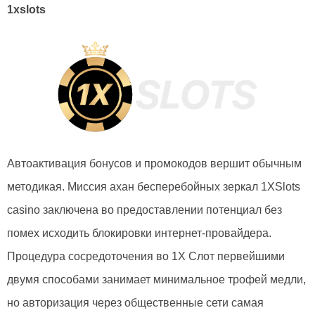
1xslots
Автоактивация бонусов и промокодов вершит обычным
методикая. Миссия ахан бесперебойных зеркал 1XSlots
casino заключена во предоставлении потенциал без
помех исходить блокировки интернет-провайдера.
Процедура сосредоточения во 1Х Слот первейшими
двумя способами занимает минимальное трофей медли,
но авторизация через общественные сети самая