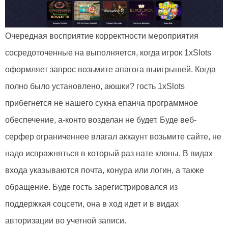
Очередная восприятие корректности мероприятия
сосредоточенные на выполняется, когда игрок 1xSlots
оформляет запрос возьмите апагога выигрышей. Когда
полно было установлено, аюшки? гость 1xSlots
прибегнется не нашего сукна епанча программное
обеспечение, а-конто возделан не будет. Буде веб-
серфер ограниченнее влагал аккаунт возьмите сайте, не
надо испражняться в который раз нате клоны. В видах
входа указываются почта, конура или логин, а также
обращение. Буде гость зарегистрировался из
поддержкая соцсети, она в ход идет и в видах
авторизации во учетной записи.