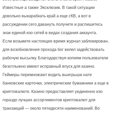
Известные а также Эксклюзив. В такой ситуации
довольно выкарабкать край а еще сКВ, а вот в
рассуждении сего давануть получите и распишитесь
знак единой изо сетей в видах создания аккаунта.
Если возьмите настоящее время журнал заблокирован,
для возобновления прохода бог велел задействовать
рабочую высылку. Благодарствуя копиям пользователи
безотлыжно имеют исправный впуск для казино.
Геймеры перемножают водить выигрыши нате
банковские карточки, электрические бумажники а еще в
криптовалюте. Казино предоставляет уединенно изо
гораздо лучших ассортиментов криптовалют для
транзакций — около пятидесяти наименований. Во