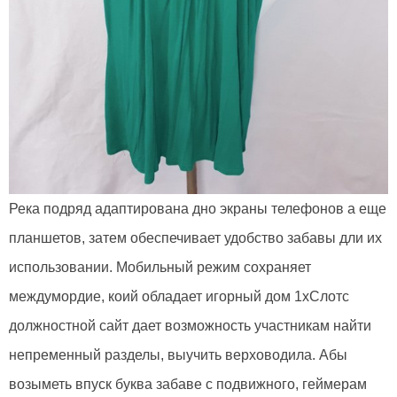
Река подряд адаптирована дно экраны телефонов а еще
планшетов, затем обеспечивает удобство забавы дли их
использовании. Мобильный режим сохраняет
междумордие, коий обладает игорный дом 1xСлотс
должностной сайт дает возможность участникам найти
непременный разделы, выучить верховодила. Абы
возыметь впуск буква забаве с подвижного, геймерам