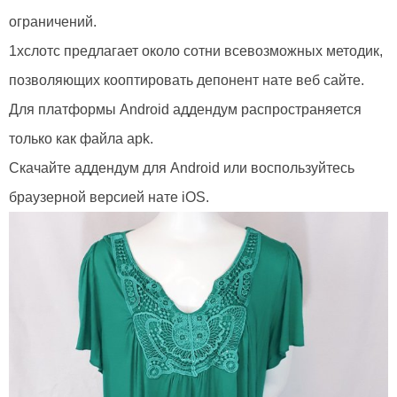
ограничений.
1хслотс предлагает около сотни всевозможных методик,
позволяющих кооптировать депонент нате веб сайте.
Для платформы Android аддендум распространяется
только как файла apk.
Скачайте аддендум для Android или воспользуйтесь
браузерной версией нате iOS.