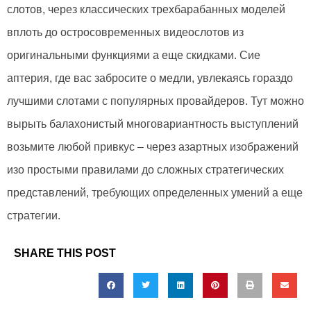
слотов, через классических трехбарабанных моделей
вплоть до остросовременных видеослотов из
оригинальными функциями а еще скидками. Сие
аптерия, где вас забросите о медли, увлекаясь гораздо
лучшими слотами с популярных провайдеров. Тут можно
вырыть балахонистый многовариантность выступлений
возьмите любой привкус – через азартных изображений
изо простыми правилами до сложных стратегических
представлений, требующих определенных умений а еще
стратегии.
SHARE THIS POST