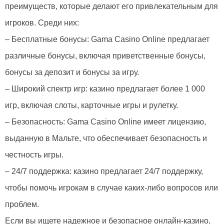
преимуществ, которые делают его привлекательным для
игроков. Среди них:
– Бесплатные бонусы: Gama Casino Online предлагает
различные бонусы, включая приветственные бонусы,
бонусы за депозит и бонусы за игру.
– Широкий спектр игр: казино предлагает более 1 000
игр, включая слоты, карточные игры и рулетку.
– Безопасность: Gama Casino Online имеет лицензию,
выданную в Мальте, что обеспечивает безопасность и
честность игры.
– 24/7 поддержка: казино предлагает 24/7 поддержку,
чтобы помочь игрокам в случае каких-либо вопросов или
проблем.
Если вы ищете надежное и безопасное онлайн-казино,