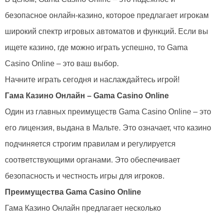
безопасное онлайн-казино, которое предлагает игрокам
широкий спектр игровых автоматов и функций. Если вы
ищете казино, где можно играть успешно, то Gama
Casino Online – это ваш выбор.
Начните играть сегодня и наслаждайтесь игрой!
Гама Казино Онлайн – Gama Casino Online
Один из главных преимуществ Gama Casino Online – это
его лицензия, выдана в Мальте. Это означает, что казино
подчиняется строгим правилам и регулируется
соответствующими органами. Это обеспечивает
безопасность и честность игры для игроков.
Преимущества Gama Casino Online
Гама Казино Онлайн предлагает несколько