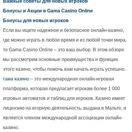
Важные советы для новых игроков
Бонусы и Акции в Gama Casino Online
Бонусы для новых игроков
Если вы ищете надежное и безопасное онлайн-казино,
где можно играть в любое время и из любой точки мира,
то Gama Casino Online – это ваш выбор. В этом обзоре
мы рассмотрим основные преимущества и функции
этого казино, чтобы помочь вам начать играть успешно.
гама казино
– это международная онлайн-игровая
платформа, которая предлагает игрокам более 1 000
игровых автоматов и таблиц для игроков. Казино имеет
лицензию на игорную деятельность, выдана в Мальте, и
является членом международной ассоциации онлайн-
казино.