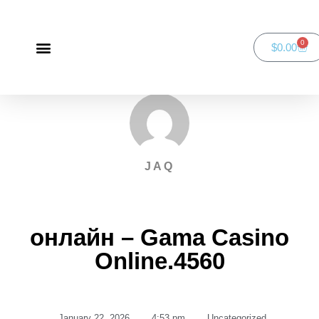
0
$
0.00
Green Bay Duathlon presented by SportsFaith
SportsFaith Podcast
JAQ
онлайн – Gama Casino
Online.4560
January 22, 2026
,
4:53 pm
,
Uncategorized