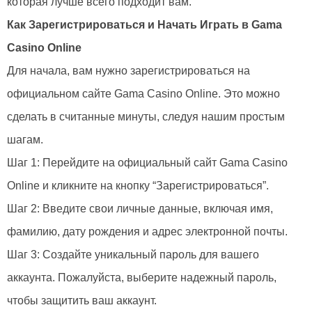
которая лучше всего подходит вам.
Как Зарегистрироваться и Начать Играть в Gama
Casino Online
Для начала, вам нужно зарегистрироваться на
официальном сайте Gama Casino Online. Это можно
сделать в считанные минуты, следуя нашим простым
шагам.
Шаг 1: Перейдите на официальный сайт Gama Casino
Online и кликните на кнопку “Зарегистрироваться”.
Шаг 2: Введите свои личные данные, включая имя,
фамилию, дату рождения и адрес электронной почты.
Шаг 3: Создайте уникальный пароль для вашего
аккаунта. Пожалуйста, выберите надежный пароль,
чтобы защитить ваш аккаунт.