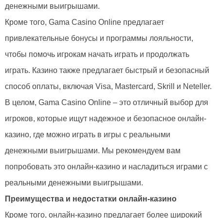
денежными выигрышами.
Кроме того, Gama Casino Online предлагает
привлекательные бонусы и программы лояльности,
чтобы помочь игрокам начать играть и продолжать
играть. Казино также предлагает быстрый и безопасный
способ оплаты, включая Visa, Mastercard, Skrill и Neteller.
В целом, Gama Casino Online – это отличный выбор для
игроков, которые ищут надежное и безопасное онлайн-
казино, где можно играть в игры с реальными
денежными выигрышами. Мы рекомендуем вам
попробовать это онлайн-казино и насладиться играми с
реальными денежными выигрышами.
Преимущества и недостатки онлайн-казино
Кроме того, онлайн-казино предлагает более широкий