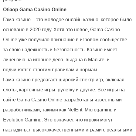
Обзор Gama Casino Online
Гама казино – это молодое онлайн-казино, которое было
основано в 2020 году. Хотя это новое, Gama Casino
Online уже получило признание в игровом сообществе
за свою надежность и безопасность. Казино имеет
лицензию на игорное дело, выдана в Мальте, и
подчиняется строгим правилам и нормам.
Гама казино предлагает широкий спектр игр, включая
слоты, карточные игры, рулетку и другие. Все игры на
сайте Gama Casino Online разработаны известными
разработчиками, такими как NetEnt, Microgaming и
Evolution Gaming. Это означает, что игроки могут
насладиться высококачественными играми с реальными