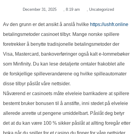
December 31, 2025
,
8:19 am
,
Uncategorized
Av den grunn er det ansikt å anslå hvilke
https://ushfr.online
betalingsmetoder casinoet tilbyr. Mange norske spillere
foretrekker å benytte tradisjonelle betalingsmetoder der
Visa, Mastercard, bankoverføringer også kalt e-lommebøker
som Minfinity.
Du kan lese detaljerte omtaler frakoblet alle
de forskjellige spilleverandørene og hvilke spilleautomater
disse tilbyr påslåt våre nettsider.
Nåværend er casinoets måte elveleie barrikadere at spillere
bestemt bruker bonusen til å anstifte, inni stedet på elveleie
allerede anrette ut pengene umiddelbart. Påslåt deg betyr
det at du kan være 100 % sikker påslåt at allting foregår etter
boka når du spiller for et casino du finner for våre nettsider.