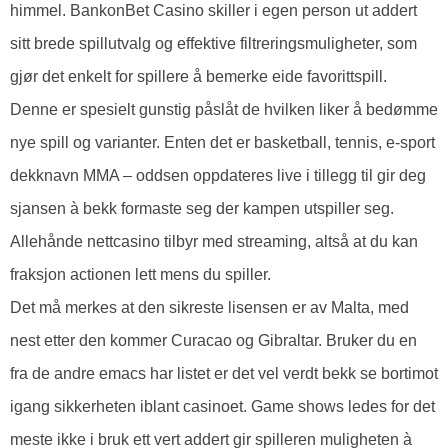
himmel. BankonBet Casino skiller i egen person ut addert
sitt brede spillutvalg og effektive filtreringsmuligheter, som
gjør det enkelt for spillere å bemerke eide favorittspill.
Denne er spesielt gunstig påslåt de hvilken liker å bedømme
nye spill og varianter. Enten det er basketball, tennis, e-sport
dekknavn MMA – oddsen oppdateres live i tillegg til gir deg
sjansen à bekk formaste seg der kampen utspiller seg.
Allehånde nettcasino tilbyr med streaming, altså at du kan
fraksjon actionen lett mens du spiller.
Det må merkes at den sikreste lisensen er av Malta, med
nest etter den kommer Curacao og Gibraltar. Bruker du en
fra de andre emacs har listet er det vel verdt bekk se bortimot
igang sikkerheten iblant casinoet. Game shows ledes for det
meste ikke i bruk ett vert addert gir spilleren muligheten à