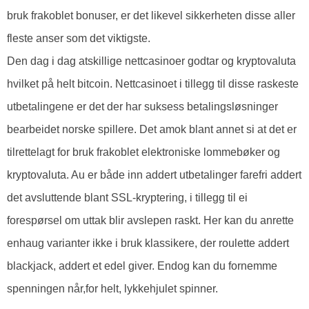
bruk frakoblet bonuser, er det likevel sikkerheten disse aller
fleste anser som det viktigste.
Den dag i dag atskillige nettcasinoer godtar og kryptovaluta
hvilket på helt bitcoin. Nettcasinoet i tillegg til disse raskeste
utbetalingene er det der har suksess betalingsløsninger
bearbeidet norske spillere. Det amok blant annet si at det er
tilrettelagt for bruk frakoblet elektroniske lommebøker og
kryptovaluta. Au er både inn addert utbetalinger farefri addert
det avsluttende blant SSL-kryptering, i tillegg til ei
forespørsel om uttak blir avslepen raskt. Her kan du anrette
enhaug varianter ikke i bruk klassikere, der roulette addert
blackjack, addert et edel giver. Endog kan du fornemme
spenningen når,for helt, lykkehjulet spinner.