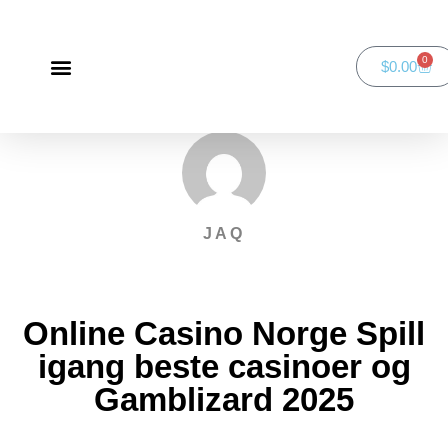
0
$
0.00
Green Bay Duathlon presented by SportsFaith
SportsFaith Podcast
JAQ
Online Casino Norge Spill
igang beste casinoer og
Gamblizard 2025