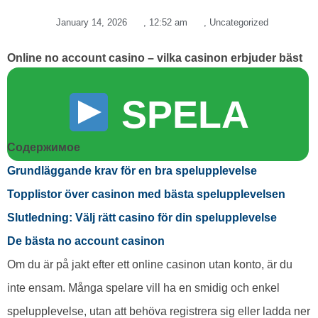
January 14, 2026
,
12:52 am
,
Uncategorized
Online no account casino – vilka casinon erbjuder bäst
spelupplevelse?
SPELA
Содержимое
Grundläggande krav för en bra spelupplevelse
Topplistor över casinon med bästa spelupplevelsen
Slutledning: Välj rätt casino för din spelupplevelse
De bästa no account casinon
Om du är på jakt efter ett online casinon utan konto, är du
inte ensam. Många spelare vill ha en smidig och enkel
spelupplevelse, utan att behöva registrera sig eller ladda ner