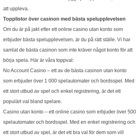
att uppleva.
Topplistor över casinon med bästa spelupplevelsen
Om du är på jakt efter ett online casino utan konto som
erbjuder bästa spelupplevelsen, är du på rätt ställe. Vi har
samlat de bästa casinon som inte kräver något konto för att
börja spela. Här är våra toppval:
No Account Casino – ett av de bästa casinon utan konto
som erbjuder över 1 000 spelautomater och bordsspel. Med
ett stort utbud av spel och enkel registrering, är det ett
populärt val bland spelare.
Casino utan konto – ett online casino som erbjuder över 500
spelautomater och bordsspel. Med en enkel registrering och
ett stort utbud av spel, är det ett bra val för dem som vill