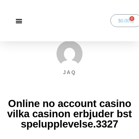
0
$
0.00
Green Bay Duathlon presented by SportsFaith
SportsFaith Podcast
JAQ
Online no account casino
vilka casinon erbjuder bst
spelupplevelse.3327