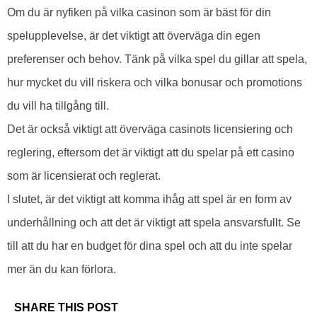
Om du är nyfiken på vilka casinon som är bäst för din
spelupplevelse, är det viktigt att överväga din egen
preferenser och behov. Tänk på vilka spel du gillar att spela,
hur mycket du vill riskera och vilka bonusar och promotions
du vill ha tillgång till.
Det är också viktigt att överväga casinots licensiering och
reglering, eftersom det är viktigt att du spelar på ett casino
som är licensierat och reglerat.
I slutet, är det viktigt att komma ihåg att spel är en form av
underhållning och att det är viktigt att spela ansvarsfullt. Se
till att du har en budget för dina spel och att du inte spelar
mer än du kan förlora.
SHARE THIS POST