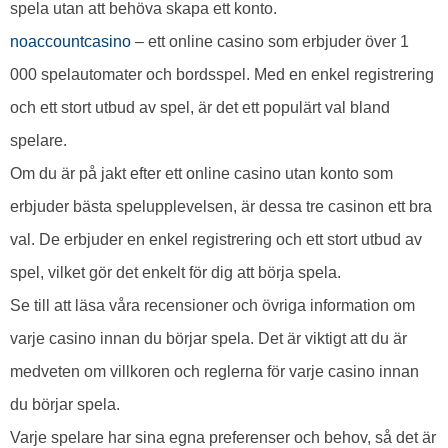
spela utan att behöva skapa ett konto.
noaccountcasino
– ett online casino som erbjuder över 1
000 spelautomater och bordsspel. Med en enkel registrering
och ett stort utbud av spel, är det ett populärt val bland
spelare.
Om du är på jakt efter ett online casino utan konto som
erbjuder bästa spelupplevelsen, är dessa tre casinon ett bra
val. De erbjuder en enkel registrering och ett stort utbud av
spel, vilket gör det enkelt för dig att börja spela.
Se till att läsa våra recensioner och övriga information om
varje casino innan du börjar spela. Det är viktigt att du är
medveten om villkoren och reglerna för varje casino innan
du börjar spela.
Varje spelare har sina egna preferenser och behov, så det är