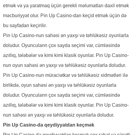
etmək və ya yaratmaq üçün gerekli məlumatları daxil etmək
məcburiyyət olur. Pin Up Casino-dan keçid etmək üçün də
bu sayfadan keçirilir.
Pin Up Casino-nun sahəsi ən yaxşı və təhlükəsiz oyunlarla
doludur. Oyuncuların çox sayda seçimi var, cümləsində
azıllıq, tələbələr və kimi kimi klasik oyunlar. Pin Up Casino-
nun oyun sahəsi ən yaxşı və təhlükəsiz oyunlarla doludur.
Pin Up Casino-nun müraciətkar və təhlükəsiz xidmətləri ilə
birlikdə, oyun sahəsi ən yaxşı və təhlükəsiz oyunlarla
doludur. Oyuncuların çox sayda seçimi var, cümləsində
azıllıq, tələbələr və kimi kimi klasik oyunlar. Pin Up Casino-
nun sahəsi ən yaxşı və təhlükəsiz oyunlarla doludur.
Pin Up Casino-da qeydiyyatdan keçmək
Pin Up Casino-da qeydiyyatdan keçmək çox rahat və sürətli