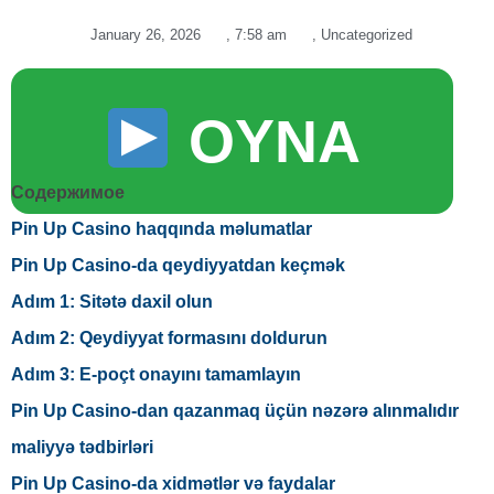
January 26, 2026
,
7:58 am
,
Uncategorized
Pin Up Casino – Azərbaycanda onlayn kazino Pin-Up
OYNA
Содержимое
Pin Up Casino haqqında məlumatlar
Pin Up Casino-da qeydiyyatdan keçmək
Adım 1: Sitətə daxil olun
Adım 2: Qeydiyyat formasını doldurun
Adım 3: E-poçt onayını tamamlayın
Pin Up Casino-dan qazanmaq üçün nəzərə alınmalıdır
maliyyə tədbirləri
Pin Up Casino-da xidmətlər və faydalar