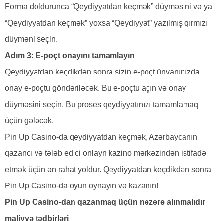
Forma doldurunca “Qeydiyyatdan keçmək” düyməsini və ya
“Qeydiyyatdan keçmək” yoxsa “Qeydiyyat” yazılmış qırmızı
düyməni seçin.
Adım 3: E-poçt onayını tamamlayın
Qeydiyyatdan keçdikdən sonra sizin e-poçt ünvanınızda
onay e-poçtu göndəriləcək. Bu e-poçtu açın və onay
düyməsini seçin. Bu proses qeydiyyatınızı tamamlamaq
üçün gələcək.
Pin Up Casino-da qeydiyyatdan keçmək, Azərbaycanın
qazancı və tələb edici onlayn kazino mərkəzindən istifadə
etmək üçün ən rahat yoldur. Qeydiyyatdan keçdikdən sonra
Pin Up Casino-da oyun oynayın və kazanın!
Pin Up Casino-dan qazanmaq üçün nəzərə alınmalıdır
maliyyə tədbirləri