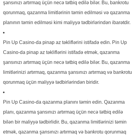
şansınızı artırmaq üçün necə tətbiq edilə bilər. Bu, bankrotu
qorunmaq, qazanma limitlərinin təmin edilməsi və qazanma
planının təmin edilməsi kimi maliyyə tədbirlərindən ibarətdir.
Pin Up Casino-da pinap az təkliflərini istifadə edin. Pin Up
Casino-da pinap az təkliflərini istifadə etmək, qazanma
şansınızı artırmaq üçün necə tətbiq edilə bilər. Bu, qazanma
limitlərinizi artırmaq, qazanma şansınızı artırmaq və bankrotu
qorunmaq üçün maliyyə tədbirlərindən biridir.
Pin Up Casino-da qazanma planını təmin edin. Qazanma
planı, qazanma şansınızı artırmaq üçün necə tətbiq edilə
bilən bir maliyyə tədbirlidir. Bu, qazanma limitlərinizi təmin
etmək, qazanma şansınızı artırmaq və bankrotu qorunmaq