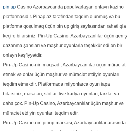
pin up
Casino Azərbaycanda populyarlaşan onlayn kazino
platformasıdır. Pinap az tərəfindən təqdim olunmuş və bu
platforma qoşulmaq üçün pin up giriş sayfasından rahatlıqla
keçire bilərsiniz. Pin-Up Casino, Azərbaycanlılar üçün geniş
qazanma şansları və məşhur oyunlarla təşəkkür edilən bir
onlayn kəşfiyyətdir.
Pin-Up Casino-nin məqsədi, Azərbaycanlılar üçün müraciət
etmək və onlar üçün məşhur və müraciət etdiyin oyunları
təqdim etməkdir. Platformada milyonlarca oyun tapa
bilərsiniz, məsələn, slotlar, live kartya oyunları, tarzlar və
daha çox. Pin-Up Casino, Azərbaycanlılar üçün məşhur və
müraciət etdiyin oyunları təqdim edir.
Pin-Up Casino-nin pinup markası, Azərbaycanlılar arasında