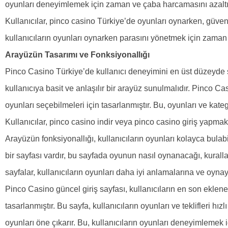
oyunları deneyimlemek için zaman ve çaba harcamasını azaltı
Kullanıcılar, pinco casino Türkiye’de oyunları oynarken, güvenli
kullanıcıların oyunları oynarken parasını yönetmek için zaman
Arayüzün Tasarımı ve Fonksiyonallığı
Pinco Casino Türkiye’de kullanıcı deneyimini en üst düzeyde su
kullanıcıya basit ve anlaşılır bir arayüz sunulmalıdır. Pinco Casi
oyunları seçebilmeleri için tasarlanmıştır. Bu, oyunları ve kate
Kullanıcılar, pinco casino indir veya pinco casino giriş yapmak 
Arayüzün fonksiyonallığı, kullanıcıların oyunları kolayca bulab
bir sayfası vardır, bu sayfada oyunun nasıl oynanacağı, kurallar
sayfalar, kullanıcıların oyunları daha iyi anlamalarına ve oyna
Pinco Casino güncel giriş sayfası, kullanıcıların en son eklenen
tasarlanmıştır. Bu sayfa, kullanıcıların oyunları ve teklifleri hı
oyunları öne çıkarır. Bu, kullanıcıların oyunları deneyimleme