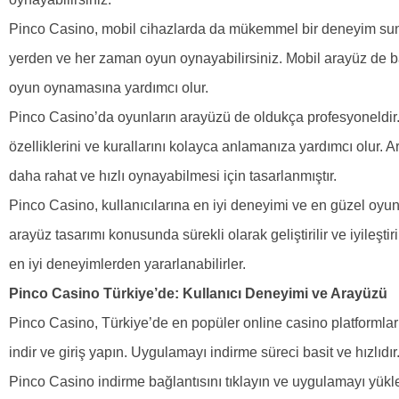
Pinco Casino, mobil cihazlarda da mükemmel bir deneyim s
yerden ve her zaman oyun oynayabilirsiniz. Mobil arayüz de bas
oyun oynamasına yardımcı olur.
Pinco Casino’da oyunların arayüzü de oldukça profesyoneldir
özelliklerini ve kurallarını kolayca anlamanıza yardımcı olur. A
daha rahat ve hızlı oynayabilmesi için tasarlanmıştır.
Pinco Casino, kullanıcılarına en iyi deneyimi ve en güzel oyun
arayüz tasarımı konusunda sürekli olarak geliştirilir ve iyileşt
en iyi deneyimlerden yararlanabilirler.
Pinco Casino Türkiye’de: Kullanıcı Deneyimi ve Arayüzü
Pinco Casino, Türkiye’de en popüler online casino platformlar
indir ve giriş yapın. Uygulamayı indirme süreci basit ve hızlıdı
Pinco Casino indirme bağlantısını tıklayın ve uygulamayı yükl