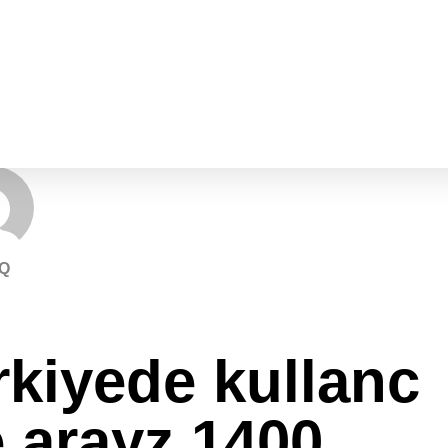
Q
rkiyede kullanc
 arayz.1400