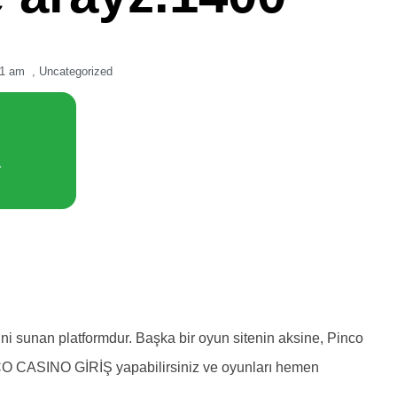
41 am
,
Uncategorized
K
ni sunan platformdur. Başka bir oyun sitenin aksine, Pinco
PINCO CASINO GİRİŞ yapabilirsiniz ve oyunları hemen