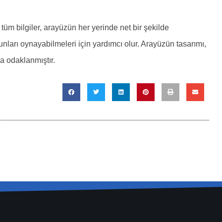
 tüm bilgiler, arayüzün her yerinde net bir şekilde
yunları oynayabilmeleri için yardımcı olur. Arayüzün tasarımı,
a odaklanmıştır.