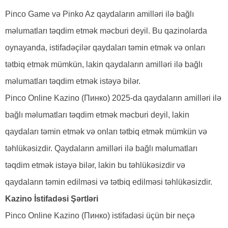
Pinco Game və Pinko Az qaydaların amilləri ilə bağlı
məlumatları təqdim etmək məcburi deyil. Bu qazinolarda
oynayanda, istifadəçilər qaydaları təmin etmək və onları
tətbiq etmək mümkün, lakin qaydaların amilləri ilə bağlı
məlumatları təqdim etmək istəyə bilər.
Pinco Online Kazino (Пинко) 2025-da qaydaların amilləri ilə
bağlı məlumatları təqdim etmək məcburi deyil, lakin
qaydaları təmin etmək və onları tətbiq etmək mümkün və
təhlükəsizdir. Qaydaların amilləri ilə bağlı məlumatları
təqdim etmək istəyə bilər, lakin bu təhlükəsizdir və
qaydaların təmin edilməsi və tətbiq edilməsi təhlükəsizdir.
Kazino İstifadəsi Şərtləri
Pinco Online Kazino (Пинко) istifadəsi üçün bir neçə