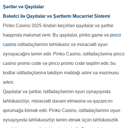
Şərtlər və Qaydalar
Bələdci ilə Qaydalar və Şərtlərin Mucarriət Sistemi
Pinko Casino 2025 ilindən keçirilən qaydalar və şərtlər
haqqında məlumat verir. Bu qaydalar, pinko game və
pinco
casino
istifadəçilərinin təhlükəsiz və müraciətli oyun
oynayacağını təmin edir. Pinko Casino, istifadəçilərinə pinco
casino promo code və pinco promo code təqdim edir, bu
kodlar istifadəçilərinə təkdiyin məbləği artırır və məzmunu
artırır.
Qaydalar və şərtlər, istifadəçilərinin oyun oynayışında
təhlükəsizliyi, müraciətli davam etməsinə və qazancını
qorumağa kömək edir. Pinko Casino, istifadəçilərinin oyun
oynayışında təhlükəsizliyi təmin etmək üçün təhlükəsizlik