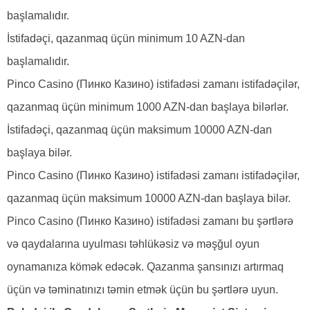
başlamalıdır.
İstifadəçi, qazanmaq üçün minimum 10 AZN-dan
başlamalıdır.
Pinco Casino (Пинко Казино) istifadəsi zamanı istifadəçilər,
qazanmaq üçün minimum 1000 AZN-dan başlaya bilərlər.
İstifadəçi, qazanmaq üçün maksimum 10000 AZN-dan
başlaya bilər.
Pinco Casino (Пинко Казино) istifadəsi zamanı istifadəçilər,
qazanmaq üçün maksimum 10000 AZN-dan başlaya bilər.
Pinco Casino (Пинко Казино) istifadəsi zamanı bu şərtlərə
və qaydalarına uyulması təhlükəsiz və məşğul oyun
oynamanıza kömək edəcək. Qazanma şansınızı artırmaq
üçün və təminatınızı təmin etmək üçün bu şərtlərə uyun.