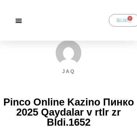
0
$
0.00
Green Bay Duathlon presented by SportsFaith
SportsFaith Podcast
JAQ
Pinco Online Kazino Пинко
2025 Qaydalar v rtlr zr
Bldi.1652