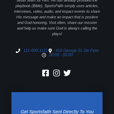
better team for Him. He has already provided the
playbook (Bible), SportsFaith simply uses articles,
interviews, video, audio, and impact events to share
His message and make an impact that is positive
and God honoring. Visit often, share our mission
and help us make sure God is always calling the
plays!
111-000-1111
416 George St, De Pere
00:00 - 00:00
Get Sportsfaith Sent Directly To You