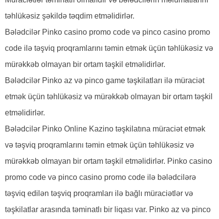
təhlükəsiz şəkildə təqdim etməlidirlər.
Bələdcilər Pinko casino promo code və pinco casino promo
code ilə təşviq proqramlarını təmin etmək üçün təhlükəsiz və
mürəkkəb olmayan bir ortam təşkil etməlidirlər.
Bələdcilər Pinko az və pinco game təşkilatları ilə müraciət
etmək üçün təhlükəsiz və mürəkkəb olmayan bir ortam təşkil
etməlidirlər.
Bələdcilər Pinko Online Kazino təşkilatına müraciət etmək
və təşviq proqramlarını təmin etmək üçün təhlükəsiz və
mürəkkəb olmayan bir ortam təşkil etməlidirlər. Pinko casino
promo code və pinco casino promo code ilə bələdcilərə
təşviq edilən təşviq proqramları ilə bağlı müraciətlər və
təşkilatlar arasında təminatlı bir liqası var. Pinko az və pinco