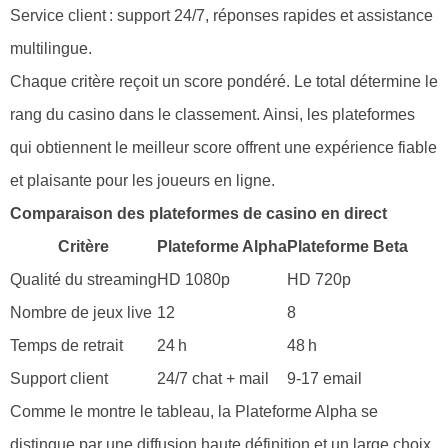
Service client : support 24/7, réponses rapides et assistance
multilingue.
Chaque critère reçoit un score pondéré. Le total détermine le
rang du casino dans le classement. Ainsi, les plateformes
qui obtiennent le meilleur score offrent une expérience fiable
et plaisante pour les joueurs en ligne.
Comparaison des plateformes de casino en direct
Critère
Plateforme Alpha
Plateforme Beta
Qualité du streaming
HD 1080p
HD 720p
Nombre de jeux live
12
8
Temps de retrait
24 h
48 h
Support client
24/7 chat + mail
9‑17 email
Comme le montre le tableau, la Plateforme Alpha se
distingue par une diffusion haute définition et un large choix