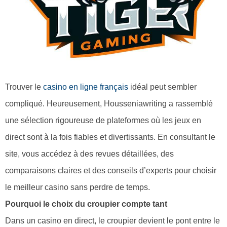
Trouver le
casino en ligne français
idéal peut sembler
compliqué. Heureusement, Housseniawriting a rassemblé
une sélection rigoureuse de plateformes où les jeux en
direct sont à la fois fiables et divertissants. En consultant le
site, vous accédez à des revues détaillées, des
comparaisons claires et des conseils d’experts pour choisir
le meilleur casino sans perdre de temps.
Pourquoi le choix du croupier compte tant
Dans un casino en direct, le croupier devient le pont entre le