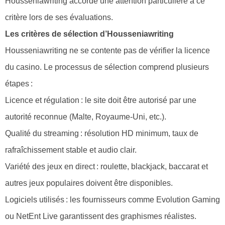
Housseniawriting accorde une attention particulière à ce
critère lors de ses évaluations.
Les critères de sélection d’Housseniawriting
Housseniawriting ne se contente pas de vérifier la licence
du casino. Le processus de sélection comprend plusieurs
étapes :
Licence et régulation : le site doit être autorisé par une
autorité reconnue (Malte, Royaume‑Uni, etc.).
Qualité du streaming : résolution HD minimum, taux de
rafraîchissement stable et audio clair.
Variété des jeux en direct : roulette, blackjack, baccarat et
autres jeux populaires doivent être disponibles.
Logiciels utilisés : les fournisseurs comme Evolution Gaming
ou NetEnt Live garantissent des graphismes réalistes.