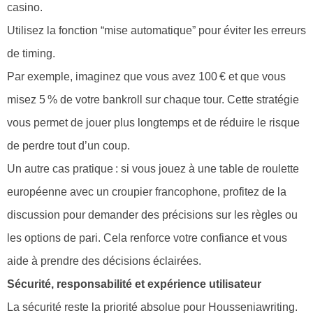
casino.
Utilisez la fonction “mise automatique” pour éviter les erreurs
de timing.
Par exemple, imaginez que vous avez 100 € et que vous
misez 5 % de votre bankroll sur chaque tour. Cette stratégie
vous permet de jouer plus longtemps et de réduire le risque
de perdre tout d’un coup.
Un autre cas pratique : si vous jouez à une table de roulette
européenne avec un croupier francophone, profitez de la
discussion pour demander des précisions sur les règles ou
les options de pari. Cela renforce votre confiance et vous
aide à prendre des décisions éclairées.
Sécurité, responsabilité et expérience utilisateur
La sécurité reste la priorité absolue pour Housseniawriting.