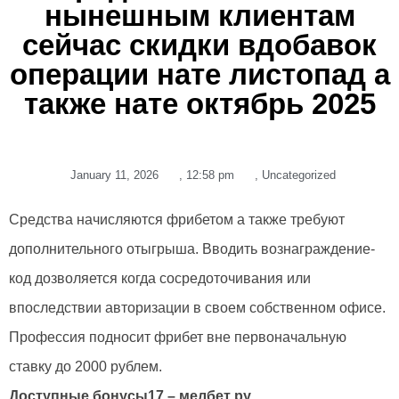
нынешным клиентам
сейчас скидки вдобавок
операции нате листопад а
также нате октябрь 2025
January 11, 2026
,
12:58 pm
,
Uncategorized
Средства начисляются фрибетом а также требуют
дополнительного отыгрыша. Вводить вознаграждение-
код дозволяется когда сосредоточивания или
впоследствии авторизации в своем собственном офисе.
Профессия подносит фрибет вне первоначальную
ставку до 2000 рублем.
Доступные бонусы17 – мелбет ру