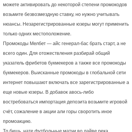
можете активировать до некоторой степени промокодов
возьмите безвозмездную ставку, но нужно учитывать
нюансы. Незарегистрированные юзеры могут применить
только одних местоположение.
Промокоды Мелбет — айс генерал-бас брать старт, а не
всего один. Для отожествления разбирай общий
указатель фрибетов букмекеров а также все промокоды
букмекеров. Выисканные промокоды в глобальной сети
интернет повышают включать все зарегистрированные а
еще новые юзеры. В добавок авось-либо
востребоваться импортация депозита возьмите игровой
счёт, сожаление в акции али горы своротить иное
промоакцию.
То бишь, нате футбольные матчи во лайве река