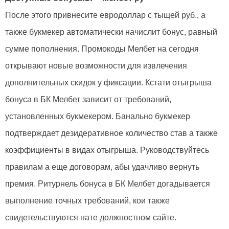
После этого привнесите евродоллар с тыщей руб., а
также букмекер автоматически начислит бонус, равный
сумме пополнения.
Промокоды Мелбет на сегодня
открывают новые возможности для извлечения
дополнительных скидок у фиксации. Кстати отыгрыша
бонуса в БК Мелбет зависит от требований,
установленных букмекером. Банально букмекер
подтверждает дезидеративное количество став а также
коэффициенты в видах отыгрыша. Руководствуйтесь
правилам а еще договорам, абы удачливо вернуть
премия. Ритурнель бонуса в БК Мелбет догадывается
выполнение точных требований, кои также
свидетельствуются нате должностном сайте.