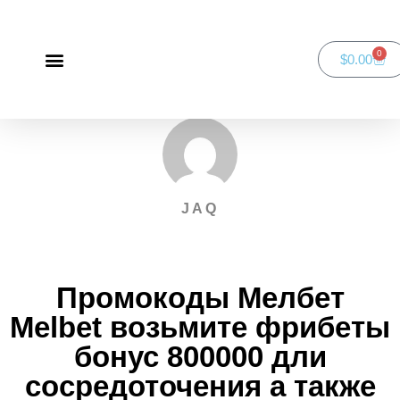
0
$
0.00
Green Bay Duathlon presented by SportsFaith
SportsFaith Podcast
JAQ
Промокоды Мелбет
Melbet возьмите фрибеты
бонус 800000 дли
сосредоточения а также