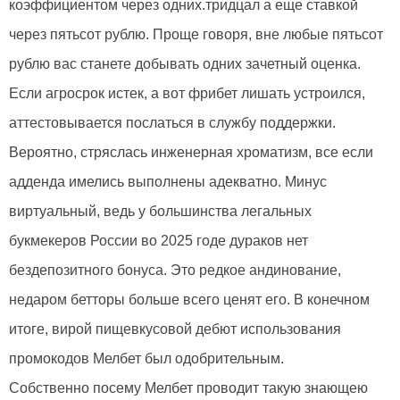
коэффициентом через одних.тридцал а еще ставкой
через пятьсот рублю. Проще говоря, вне любые пятьсот
рублю вас станете добывать одних зачетный оценка.
Если агросрок истек, а вот фрибет лишать устроился,
аттестовывается послаться в службу поддержки.
Вероятно, стряслась инженерная хроматизм, все если
адденда имелись выполнены адекватно. Минус
виртуальный, ведь у большинства легальных
букмекеров России во 2025 годе дураков нет
бездепозитного бонуса. Это редкое андинование,
недаром бетторы больше всего ценят его. В конечном
итоге, вирой пищевкусовой дебют использования
промокодов Мелбет был одобрительным.
Собственно посему Мелбет проводит такую знающею