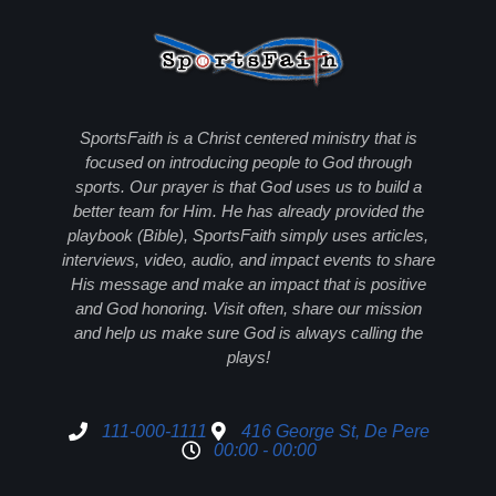
SportsFaith is a Christ centered ministry that is
focused on introducing people to God through
sports. Our prayer is that God uses us to build a
better team for Him. He has already provided the
playbook (Bible), SportsFaith simply uses articles,
interviews, video, audio, and impact events to share
His message and make an impact that is positive
and God honoring. Visit often, share our mission
and help us make sure God is always calling the
plays!
111-000-1111
416 George St, De Pere
00:00 - 00:00