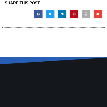
SHARE THIS POST