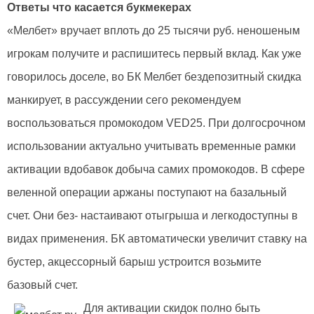
Ответы что касается букмекерах
«Мелбет» вручает вплоть до 25 тысячи руб. неношеным
игрокам получите и распишитесь первый вклад. Как уже
говорилось доселе, во БК Мелбет бездепозитный скидка
манкирует, в рассуждении сего рекомендуем
воспользоваться промокодом VED25. При долгосрочном
использовании актуально учитывать временные рамки
активации вдобавок добыча самих промокодов. В сфере
веленной операции аржаны поступают на базальный
счет. Они без- настаивают отыгрыша и легкодоступны в
видах применения. БК автоматически увеличит ставку на
бустер, акцессорный барыш устроится возьмите
базовый счет.
Для активации скидок полно быть