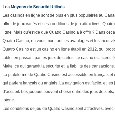
Les Moyens de Sécurité Utilisés
Les casinos en ligne sont de plus en plus populaires au Canad
offre de jeux variés et ses conditions de jeu attractives, Quat
ligne. Mais qu’est-ce que Quatro Casino a à offrir ? Dans cet a
Quatro Casino, en vous montrant les avantages et les inconvé
Quatro Casino est un casino en ligne établi en 2012, qui propo
table, en passant par les jeux de cartes. Le casino est licenc
Malte, ce qui garantit la sécurité et la fiabilité des transactions.
La plateforme de Quatro Casino est accessible en français et e
qui parlent français ou anglais. La navigation est facile, et les
d’accueil. Les joueurs peuvent choisir entre des jeux de slots
loterie.
Les conditions de jeu de Quatro Casino sont attractives, ave