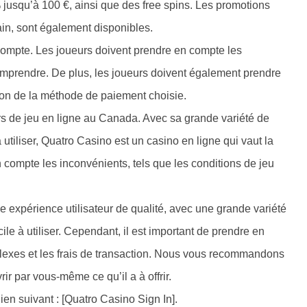
usqu’à 100 €, ainsi que des free spins. Les promotions
ain, sont également disponibles.
compte. Les joueurs doivent prendre en compte les
 comprendre. De plus, les joueurs doivent également prendre
tion de la méthode de paiement choisie.
s de jeu en ligne au Canada. Avec sa grande variété de
à utiliser, Quatro Casino est un casino en ligne qui vaut la
 compte les inconvénients, tels que les conditions de jeu
e expérience utilisateur de qualité, avec une grande variété
cile à utiliser. Cependant, il est important de prendre en
plexes et les frais de transaction. Nous vous recommandons
r par vous-même ce qu’il a à offrir.
ien suivant : [Quatro Casino Sign In].