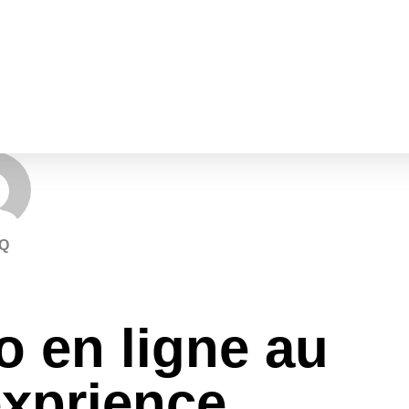
Q
o en ligne au
xprience