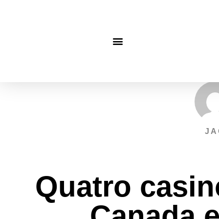
JA
Quatro casin
Canada e