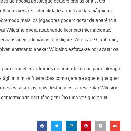
ões de aposta bossa que dealers profissionais. Os
arelhar as versões infantilidade atrbuição das máquinas.
sobremodo mais, os jogadores podem gozar da aparência
exar Wildsino opera aoabrigode licenças internacionais
serviços acercade várias jurisdições. Acercade Cânhamo,
olver, entretanto anexar Wildsino esforça-se por acatar os
ja para conceber os termos de unidade ato ou para interagir
da ágil minimiza frustrações como garante aquele qualquer
ra estes sejam os mais destacados, acrescentar Wildsino
 conformidade escritório genuíno uma vez que arruíi