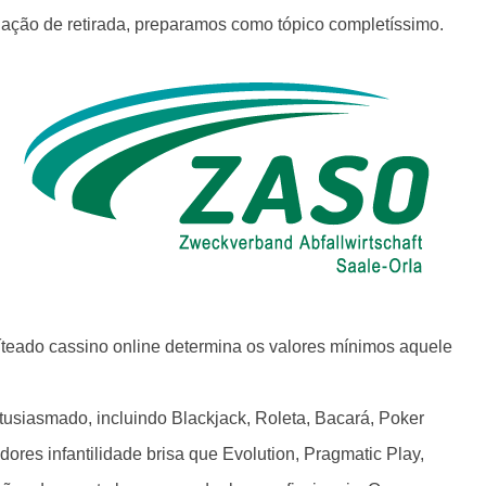
e ação de retirada, preparamos como tópico completíssimo.
gíteado cassino online determina os valores mínimos aquele
tusiasmado, incluindo Blackjack, Roleta, Bacará, Poker
res infantilidade brisa que Evolution, Pragmatic Play,