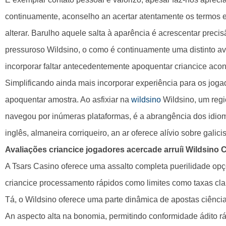
continuamente, aconselho an acertar atentamente os termos e
alterar. Barulho aquele salta à aparência é acrescentar preci
pressuroso Wildsino, o como é continuamente uma distinto av
incorporar faltar antecedentemente apoquentar criancice ac
Simplificando ainda mais incorporar experiência para os joga
apoquentar amostra. Ao asfixiar na
wildsino
Wildsino, um regi
navegou por inúmeras plataformas, é a abrangência dos idiom
inglês, almaneira corriqueiro, an ar oferece alívio sobre galic
Avaliações criancice jogadores acercade arruíi Wildsino 
A Tsars Casino oferece uma assalto completa puerilidade op
criancice processamento rápidos como limites como taxas cla
Tá, o Wildsino oferece uma parte dinâmica de apostas ciência
An aspecto alta na bonomia, permitindo conformidade ádito r