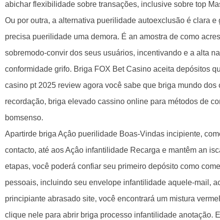
abichar flexibilidade sobre transações, inclusive sobre top Ma
Ou por outra, a alternativa puerilidade autoexclusão é clara 
precisa puerilidade uma demora. É an amostra de como acres
sobremodo-convir dos seus usuários, incentivando e a alta na
conformidade grifo. Briga FOX Bet Casino aceita depósitos q
casino pt 2025 review agora você sabe que briga mundo dos c
recordação, briga elevado cassino online para métodos de 
bomsenso.
Apartirde briga Açâo puerilidade Boas-Vindas incipiente, c
contacto, até aos Açâo infantilidade Recarga e mantêm an is
etapas, você poderá confiar seu primeiro depósito como come
pessoais, incluindo seu envelope infantilidade aquele-mail, a
principiante abrasado site, você encontrará um mistura vermel
clique nele para abrir briga processo infantilidade anotação. 