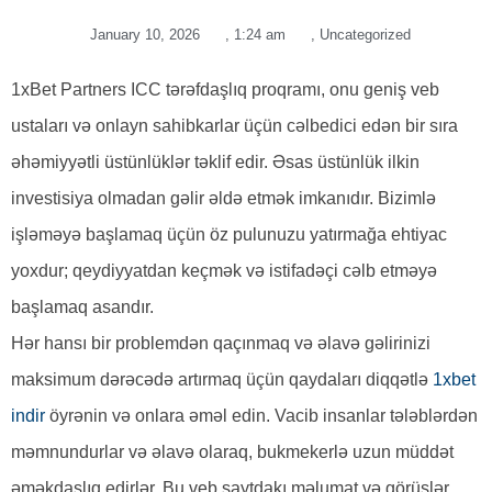
January 10, 2026
,
1:24 am
,
Uncategorized
1xBet Partners ICC tərəfdaşlıq proqramı, onu geniş veb
ustaları və onlayn sahibkarlar üçün cəlbedici edən bir sıra
əhəmiyyətli üstünlüklər təklif edir. Əsas üstünlük ilkin
investisiya olmadan gəlir əldə etmək imkanıdır.
Bizimlə
işləməyə başlamaq üçün öz pulunuzu yatırmağa ehtiyac
yoxdur; qeydiyyatdan keçmək və istifadəçi cəlb etməyə
başlamaq asandır.
Hər hansı bir problemdən qaçınmaq və əlavə gəlirinizi
maksimum dərəcədə artırmaq üçün qaydaları diqqətlə
1xbet
indir
öyrənin və onlara əməl edin. Vacib insanlar tələblərdən
məmnundurlar və əlavə olaraq, bukmekerlə uzun müddət
əməkdaşlıq edirlər. Bu veb saytdakı məlumat və görüşlər