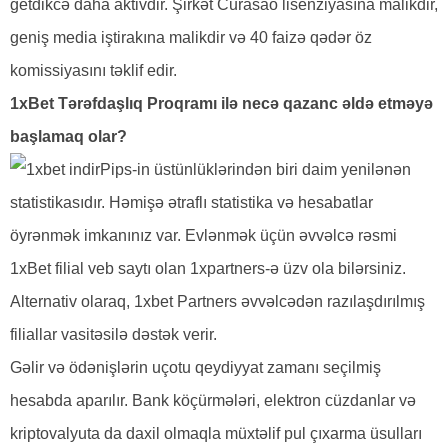
getdikcə daha aktivdir. Şirkət Curasao lisenziyasına malikdir,
geniş media iştirakına malikdir və 40 faizə qədər öz
komissiyasını təklif edir.
1xBet Tərəfdaşlıq Proqramı ilə necə qazanc əldə etməyə
başlamaq olar?
Pips-in üstünlüklərindən biri daim yenilənən
statistikasıdır. Həmişə ətraflı statistika və hesabatlar
öyrənmək imkanınız var. Evlənmək üçün əvvəlcə rəsmi
1xBet filial veb saytı olan 1xpartners-ə üzv ola bilərsiniz.
Alternativ olaraq, 1xbet Partners əvvəlcədən razılaşdırılmış
filiallar vasitəsilə dəstək verir.
Gəlir və ödənişlərin uçotu qeydiyyat zamanı seçilmiş
hesabda aparılır. Bank köçürmələri, elektron cüzdanlar və
kriptovalyuta da daxil olmaqla müxtəlif pul çıxarma üsulları