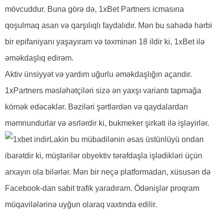
mövcuddur. Buna görə də, 1xBet Partners icmasına
qoşulmaq asan və qarşılıqlı faydalıdır. Mən bu sahədə hərbi
bir epifaniyanı yaşayıram və təxminən 18 ildir ki, 1xBet ilə
əməkdaşlıq edirəm.
Aktiv ünsiyyət və yardım uğurlu əməkdaşlığın açarıdır.
1xPartners məsləhətçiləri sizə ən yaxşı variantı tapmağa
kömək edəcəklər. Bəziləri şərtlərdən və qaydalardan
məmnundurlar və əsrlərdir ki, bukmeker şirkəti ilə işləyirlər.
Lakin bu mübadilənin əsas üstünlüyü ondan
ibarətdir ki, müştərilər obyektiv tərəfdaşla işlədikləri üçün
arxayın ola bilərlər. Mən bir neçə platformadan, xüsusən də
Facebook-dan sabit trafik yaradıram. Ödənişlər proqram
müqavilələrinə uyğun olaraq vaxtında edilir.