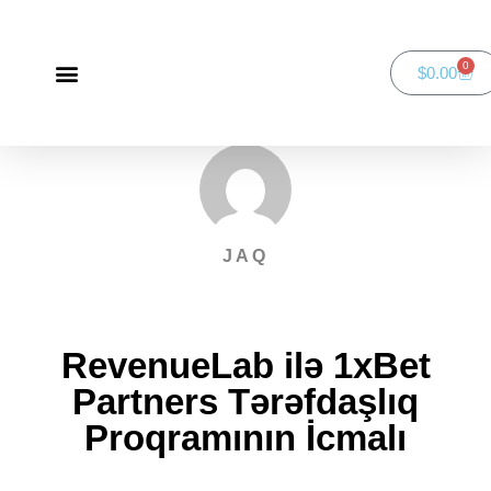
0
$
0.00
Green Bay Duathlon presented by SportsFaith
SportsFaith Podcast
JAQ
RevenueLab ilə 1xBet
Partners Tərəfdaşlıq
Proqramının İcmalı