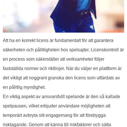
Att ha en korrekt licens är fundamentalt för att garantera
säkerheten och pålitligheten hos spelsajter. Licenskontroll är
en process som säkerställer att verksamheter följer
fastställda normer och riktlinjer. När du väljer en plattform är
det viktigt att noggrant granska den licens som utfärdats av
en pålitlig myndighet.
En viktig aspekt av ansvarsfullt spelande är den så kallade
spelpausen, vilket erbjuder användare möjligheten att
temporärt avbryta sitt engagemang för att förebygga
risktagande. Genom att känna till riskfaktorer och sätta