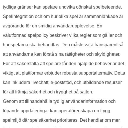
tydliga gränser kan spelare undvika oönskat spelbeteende.
Spelintegration och om hur olika spel är sammanlänkade är
avgörande för en smidig användarupplevelse. En
välutformad spelpolicy beskriver vilka regler som gäller och
hur spelarna ska behandlas. Den måste vara transparent så
att användarna kan förstå sina rättigheter och skyldigheter.
För att säkerställa att spelare får den hjälp de behöver är det
viktigt att plattformar erbjuder robusta supportalternativ. Detta
kan inkludera livechatt, e-poststöd, och utbildande resurser
för att främja säkerhet och trygghet på sajten.
Genom att tillhandahålla tydlig användarinformation och
löpande uppdateringar kan operatörer skapa en trygg
spelmiljö där spelsäkerhet prioriteras. Det handlar om mer