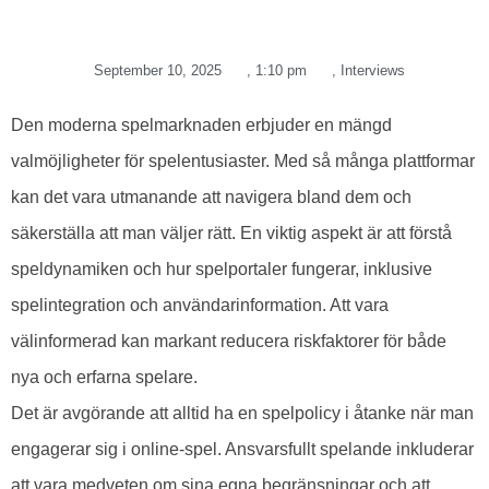
September 10, 2025
,
1:10 pm
,
Interviews
Den moderna spelmarknaden erbjuder en mängd
valmöjligheter för spelentusiaster. Med så många plattformar
kan det vara utmanande att navigera bland dem och
säkerställa att man väljer rätt. En viktig aspekt är att förstå
speldynamiken och hur spelportaler fungerar, inklusive
spelintegration och användarinformation. Att vara
välinformerad kan markant reducera riskfaktorer för både
nya och erfarna spelare.
Det är avgörande att alltid ha en spelpolicy i åtanke när man
engagerar sig i online-spel. Ansvarsfullt spelande inkluderar
att vara medveten om sina egna begränsningar och att