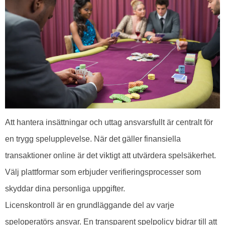
Att hantera insättningar och uttag ansvarsfullt är centralt för
en trygg spelupplevelse. När det gäller finansiella
transaktioner online är det viktigt att utvärdera spelsäkerhet.
Välj plattformar som erbjuder verifieringsprocesser som
skyddar dina personliga uppgifter.
Licenskontroll är en grundläggande del av varje
speloperatörs ansvar. En transparent spelpolicy bidrar till att