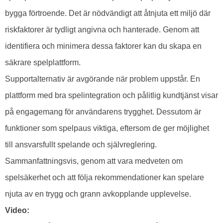
bygga förtroende. Det är nödvändigt att åtnjuta ett miljö där
riskfaktorer är tydligt angivna och hanterade. Genom att
identifiera och minimera dessa faktorer kan du skapa en
säkrare spelplattform.
Supportalternativ är avgörande när problem uppstår. En
plattform med bra spelintegration och pålitlig kundtjänst visar
på engagemang för användarens trygghet. Dessutom är
funktioner som spelpaus viktiga, eftersom de ger möjlighet
till ansvarsfullt spelande och självreglering.
Sammanfattningsvis, genom att vara medveten om
spelsäkerhet och att följa rekommendationer kan spelare
njuta av en trygg och grann avkopplande upplevelse.
Video: