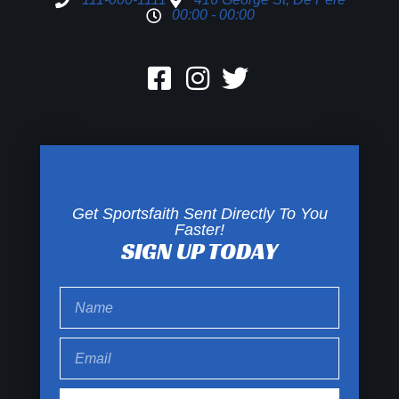
00:00 - 00:00
Get Sportsfaith Sent Directly To You
Faster!
SIGN UP TODAY