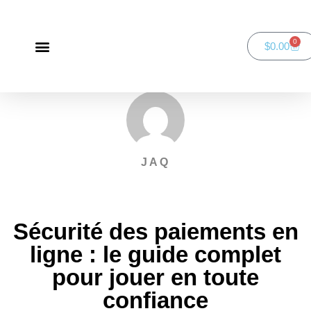
0
$
0.00
Green Bay Duathlon presented by SportsFaith
SportsFaith Podcast
JAQ
Sécurité des paiements en
ligne : le guide complet
pour jouer en toute
confiance