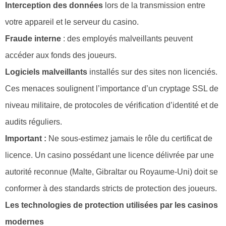
Interception des données
lors de la transmission entre
votre appareil et le serveur du casino.
Fraude interne
: des employés malveillants peuvent
accéder aux fonds des joueurs.
Logiciels malveillants
installés sur des sites non licenciés.
Ces menaces soulignent l’importance d’un cryptage SSL de
niveau militaire, de protocoles de vérification d’identité et de
audits réguliers.
Important :
Ne sous‑estimez jamais le rôle du certificat de
licence. Un casino possédant une licence délivrée par une
autorité reconnue (Malte, Gibraltar ou Royaume‑Uni) doit se
conformer à des standards stricts de protection des joueurs.
Les technologies de protection utilisées par les casinos
modernes