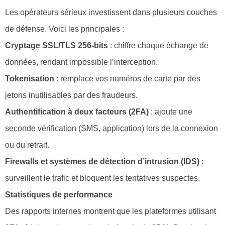
Les opérateurs sérieux investissent dans plusieurs couches
de défense. Voici les principales :
Cryptage SSL/TLS 256‑bits
: chiffre chaque échange de
données, rendant impossible l’interception.
Tokenisation
: remplace vos numéros de carte par des
jetons inutilisables par des fraudeurs.
Authentification à deux facteurs (2FA)
: ajoute une
seconde vérification (SMS, application) lors de la connexion
ou du retrait.
Firewalls et systèmes de détection d’intrusion (IDS)
:
surveillent le trafic et bloquent les tentatives suspectes.
Statistiques de performance
Des rapports internes montrent que les plateformes utilisant