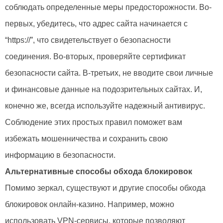
соблюдать определенные меры предосторожности. Во-
первых, убедитесь, что адрес сайта начинается с
“https://”, что свидетельствует о безопасности
соединения. Во-вторых, проверяйте сертификат
безопасности сайта. В-третьих, не вводите свои личные
и финансовые данные на подозрительных сайтах. И,
конечно же, всегда используйте надежный антивирус.
Соблюдение этих простых правил поможет вам
избежать мошенничества и сохранить свою
информацию в безопасности.
Альтернативные способы обхода блокировок
Помимо зеркал, существуют и другие способы обхода
блокировок онлайн-казино. Например, можно
использовать VPN-сервисы, которые позволяют