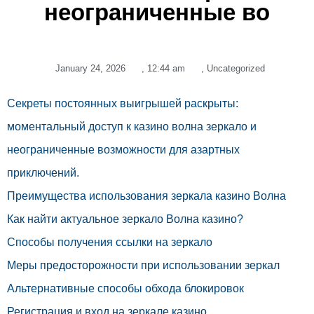
неограниченные во
January 24, 2026
,
12:44 am
,
Uncategorized
Секреты постоянных выигрышей раскрыты:
моментальный доступ к казино волна зеркало и
неограниченные возможности для азартных
приключений.
Преимущества использования зеркала казино Волна
Как найти актуальное зеркало Волна казино?
Способы получения ссылки на зеркало
Меры предосторожности при использовании зеркал
Альтернативные способы обхода блокировок
Регистрация и вход на зеркале казино