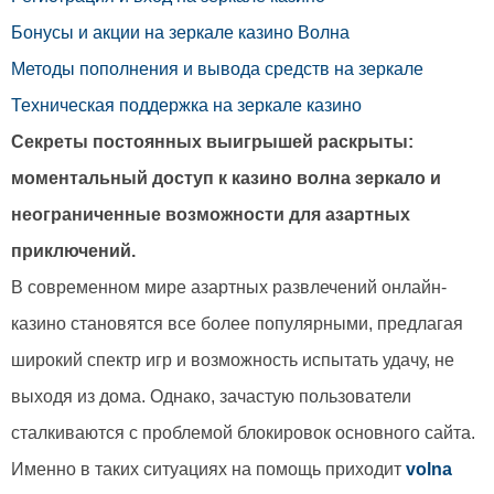
Бонусы и акции на зеркале казино Волна
Методы пополнения и вывода средств на зеркале
Техническая поддержка на зеркале казино
Секреты постоянных выигрышей раскрыты:
моментальный доступ к казино волна зеркало и
неограниченные возможности для азартных
приключений.
В современном мире азартных развлечений онлайн-
казино становятся все более популярными, предлагая
широкий спектр игр и возможность испытать удачу, не
выходя из дома. Однако, зачастую пользователи
сталкиваются с проблемой блокировок основного сайта.
Именно в таких ситуациях на помощь приходит
volna