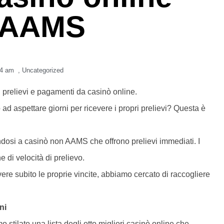
 AAMS
54 am
,
Uncategorized
 prelievi e pagamenti da casinò online.
ad aspettare giorni per ricevere i propri prelievi? Questa è
osi a casinò non AAMS che offrono prelievi immediati. I
e di velocità di prelievo.
e subito le proprie vincite, abbiamo cercato di raccogliere
ni
stilato una lista degli otto migliori casinò online che