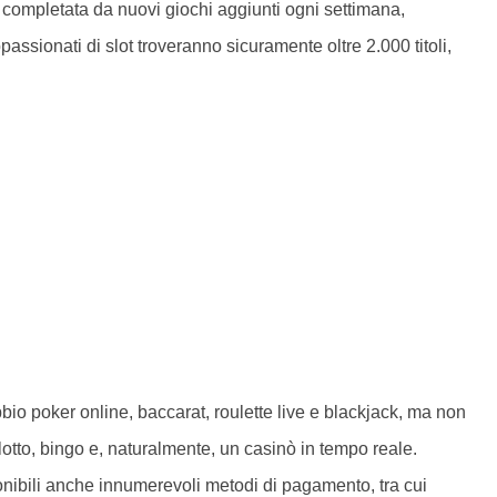
completata da nuovi giochi aggiunti ogni settimana,
ssionati di slot troveranno sicuramente oltre 2.000 titoli,
bbio poker online, baccarat, roulette live e blackjack, ma non
lotto, bingo e, naturalmente, un casinò in tempo reale.
ibili anche innumerevoli metodi di pagamento, tra cui