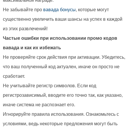
максимальной награде.
Не забывайте про
вавада бонусы
, которые могут
существенно увеличить ваши шансы на успех в каждой
из этих развлечений!
Частые ошибки при использовании промо кодов
вавада и как их избежать
Не проверяйте срок действия при активации. Убедитесь,
что ваш полученный код актуален, иначе он просто не
сработает.
Не учитывайте регистр символов. Если код
регистрозависимый, вводите его точно так, как указано,
иначе система не распознает его.
Игнорируйте правила использования. Ознакомьтесь с
условиями, ведь некоторые предложения могут быть