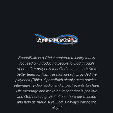
SportsFaith is a Christ centered ministry that is
focused on introducing people to God through
sports. Our prayer is that God uses us to build a
better team for Him. He has already provided the
playbook (Bible), SportsFaith simply uses articles,
interviews, video, audio, and impact events to share
His message and make an impact that is positive
and God honoring. Visit often, share our mission
and help us make sure God is always calling the
plays!