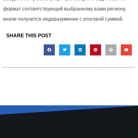
формат соответствующий выбранному вами региону,
иначе получится недоразумение с итоговой суммой.
SHARE THIS POST