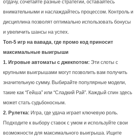
отдачу, сочетайте разные стратегии, оставайтесь
внимательными и наслаждайтесь процессом. Контроль и
дисциплина позволят оптимально использовать бонусы
и увеличить шансы на успех.
Топ-5 игр на вавада, где промо код приносит
максимальные выигрыши
1. Игровые автоматы с джекпотом:
Эти слоты с
крупными выигрышами могут позволить вам получить
значительную сумму. Выбирайте популярные модели,
такие как “Гейша” или “Сладкий Рай”. Каждый спин здесь
может стать судьбоносным.
2. Рулетка:
Игра, где удача играет ключевую роль.
Подходите к выбору ставок с умом и используйте свои
возможности для максимального выигрыша. Ищите