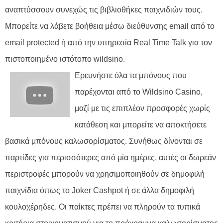
αναπτύσσουν συνεχώς τις βιβλιοθήκες παιχνιδιών τους.
Μπορείτε να λάβετε βοήθεια μέσω διεύθυνσης email από το
email protected ή από την υπηρεσία Real Time Talk για τον
πιστοποιημένο ιστότοπο wildsino.
Ερευνήστε όλα τα μπόνους που
παρέχονται από το Wildsino Casino,
μαζί με τις επιπλέον προσφορές χωρίς
κατάθεση και μπορείτε να αποκτήσετε
βασικά μπόνους καλωσορίσματος. Συνήθως δίνονται σε
παρτίδες για περισσότερες από μία ημέρες, αυτές οι δωρεάν
περιστροφές μπορούν να χρησιμοποιηθούν σε δημοφιλή
παιχνίδια όπως το Joker Cashpot ή σε άλλα δημοφιλή
κουλοχέρηδες. Οι παίκτες πρέπει να πληρούν τα τυπικά