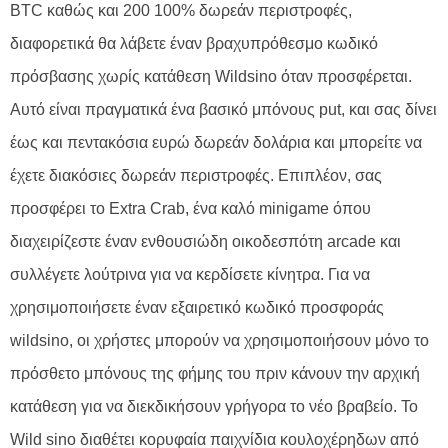
BTC καθώς και 200 ​​100% δωρεάν περιστροφές,
διαφορετικά θα λάβετε έναν βραχυπρόθεσμο κωδικό
πρόσβασης χωρίς κατάθεση Wildsino όταν προσφέρεται.
Αυτό είναι πραγματικά ένα βασικό μπόνους put, και σας δίνει
έως και πεντακόσια ευρώ δωρεάν δολάρια και μπορείτε να
έχετε διακόσιες δωρεάν περιστροφές. Επιπλέον, σας
προσφέρει το Extra Crab, ένα καλό minigame όπου
διαχειρίζεστε έναν ενθουσιώδη οικοδεσπότη arcade και
συλλέγετε λούτρινα για να κερδίσετε κίνητρα. Για να
χρησιμοποιήσετε έναν εξαιρετικό κωδικό προσφοράς
wildsino, οι χρήστες μπορούν να χρησιμοποιήσουν μόνο το
πρόσθετο μπόνους της φήμης του πριν κάνουν την αρχική
κατάθεση για να διεκδικήσουν γρήγορα το νέο βραβείο. Το
Wild sino διαθέτει κορυφαία παιχνίδια κουλοχέρηδων από