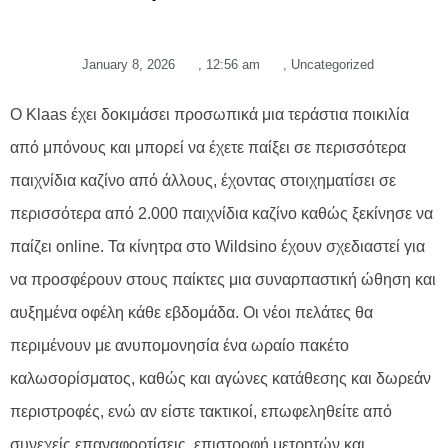
January 8, 2026
,
12:56 am
,
Uncategorized
Ο Klaas έχει δοκιμάσει προσωπικά μια τεράστια ποικιλία
από μπόνους και μπορεί να έχετε παίξει σε περισσότερα
παιχνίδια καζίνο από άλλους, έχοντας στοιχηματίσει σε
περισσότερα από 2.000 παιχνίδια καζίνο καθώς ξεκίνησε να
παίζει online. Τα κίνητρα στο Wildsino έχουν σχεδιαστεί για
να προσφέρουν στους παίκτες μια συναρπαστική ώθηση και
αυξημένα οφέλη κάθε εβδομάδα.
Οι νέοι πελάτες θα
περιμένουν με ανυπομονησία ένα ωραίο πακέτο
καλωσορίσματος, καθώς και αγώνες κατάθεσης και δωρεάν
περιστροφές, ενώ αν είστε τακτικοί, επωφεληθείτε από
συνεχείς επαναφορτίσεις, επιστροφή μετρητών και