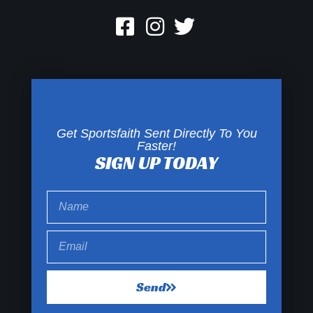
Get Sportsfaith Sent Directly To You
Faster!
SIGN UP TODAY
Send