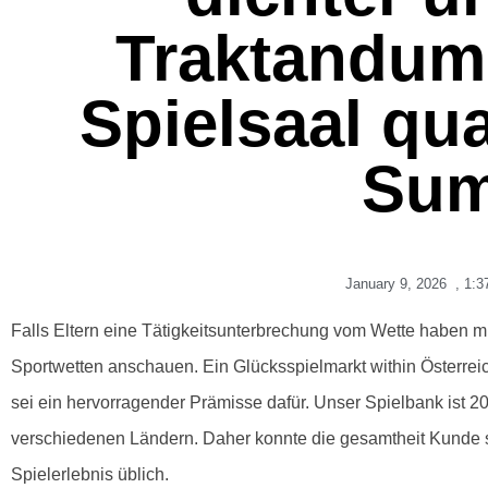
Traktandum
Spielsaal qu
Su
January 9, 2026
,
1:3
Falls Eltern eine Tätigkeitsunterbrechung vom Wette haben 
Sportwetten anschauen. Ein Glücksspielmarkt within Österreic
sei ein hervorragender Prämisse dafür. Unser Spielbank ist 20
verschiedenen Ländern.
Daher konnte die gesamtheit Kunde s
Spielerlebnis üblich.