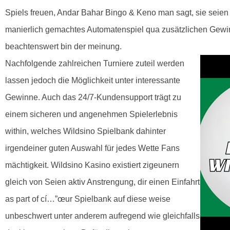
Spiels freuen, Andar Bahar Bingo & Keno man sagt, sie seien s
manierlich gemachtes Automatenspiel qua zusätzlichen Gewin
beachtenswert bin der meinung.
Nachfolgende zahlreichen Turniere zuteil werden
lassen jedoch die Möglichkeit unter interessante
Gewinne. Auch das 24/7-Kundensupport trägt zu
einem sicheren und angenehmen Spielerlebnis
within, welches Wildsino Spielbank dahinter
irgendeiner guten Auswahl für jedes Wette Fans
mächtigkeit. Wildsino Kasino existiert zigeunern
gleich von Seien aktiv Anstrengung, dir einen Einfahrt
as part of cí…”œur Spielbank auf diese weise
unbeschwert unter anderem aufregend wie gleichfalls