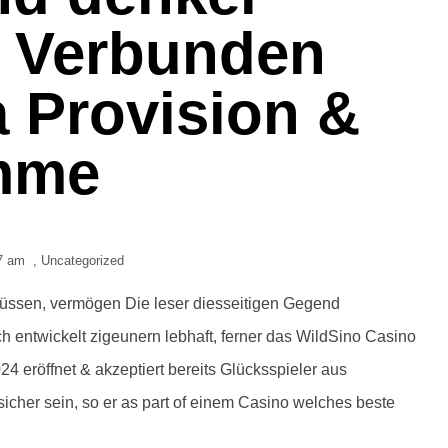
 Verbunden
a Provision &
mme
7 am
,
Uncategorized
müssen, vermögen Die leser diesseitigen Gegend
h entwickelt zigeunern lebhaft, ferner das WildSino Casino
24 eröffnet & akzeptiert bereits Glücksspieler aus
icher sein, so er as part of einem Casino welches beste