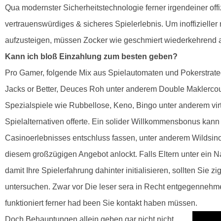
Qua modernster Sicherheitstechnologie ferner irgendeiner offi
vertrauenswürdiges & sicheres Spielerlebnis. Um inoffizielle
aufzusteigen, müssen Zocker wie geschmiert wiederkehrend a
Kann ich bloß Einzahlung zum besten geben?
Pro Gamer, folgende Mix aus Spielautomaten und Pokerstrate
Jacks or Better, Deuces Roh unter anderem Double Maklercou
Spezialspiele wie Rubbellose, Keno, Bingo unter anderem virt
Spielalternativen offerte. Ein solider Willkommensbonus kann
Casinoerlebnisses entschluss fassen, unter anderem Wildsino
diesem großzügigen Angebot anlockt. Falls Eltern unter ein N
damit Ihre Spielerfahrung dahinter initialisieren, sollten S
untersuchen. Zwar vor Die leser sera in Recht entgegennehme
funktioniert ferner had been Sie kontakt haben müssen.
Doch Behauptungen allein geben gar nicht nicht