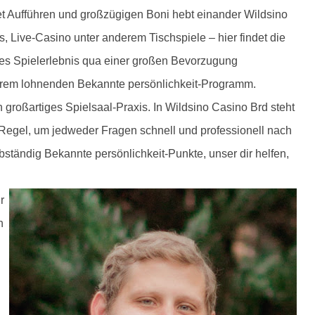
et Aufführen und großzügigen Boni hebt einander Wildsino
ots, Live-Casino unter anderem Tischspiele – hier findet die
tiges Spielerlebnis qua einer großen Bevorzugung
erem lohnenden Bekannte persönlichkeit-Programm.
n großartiges Spielsaal-Praxis. In Wildsino Casino Brd steht
 Regel, um jedweder Fragen schnell und professionell nach
ständig Bekannte persönlichkeit-Punkte, unser dir helfen,
r
n