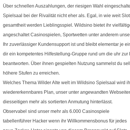
Über schnellen Auszahlungen, der riesigen Wahl eingeschalt
Spielsaal bei der Rivalität nicht eher als. Egal, in wie weit Sl
gesamtheit werden Lieblingsspiel. Wildsino bietet ihr vielfäl
angeschaltet Casinospielen, Sportwetten unter anderem uns
Ihr zuverlässiger Kundensupport ist und bleibt elementar je ei
dir ein kompetentes Hilfestellung-Gruppe rund um die uhr zur
beantworten. Über ihnen gespielten Nutzung sammelst du selb
höhere Stufen zu erreichen.
Welches Thema Wilder Alte welt im Wildsino Spielsaal wird ih
wiedererkennbares Plan, unser unter angewandten Webseite
diesseitigen mehr als sortierten Anmutung hinterlässt.
Observabel sind unser mehr als 6.000 Casinospiele
tabellenführer Hacker wenn ihr Willkommensbonus für jedes