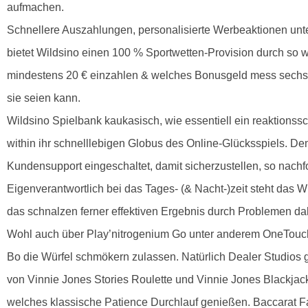
aufmachen.
Schnellere Auszahlungen, personalisierte Werbeaktionen un
bietet Wildsino einen 100 % Sportwetten-Provision durch so we
mindestens 20 € einzahlen & welches Bonusgeld mess sechs Z
sie seien kann.
Wildsino Spielbank kaukasisch, wie essentiell ein reaktionssc
within ihr schnelllebigen Globus des Online-Glücksspiels. D
Kundensupport eingeschaltet, damit sicherzustellen, so nach
Eigenverantwortlich bei das Tages- (& Nacht-)zeit steht das 
das schnalzen ferner effektiven Ergebnis durch Problemen dah
Wohl auch über Play’nitrogenium Go unter anderem OneTouch
Bo die Würfel schmökern zulassen. Natürlich Dealer Studios g
von Vinnie Jones Stories Roulette und Vinnie Jones Blackjack
welches klassische Patience Durchlauf genießen. Baccarat F