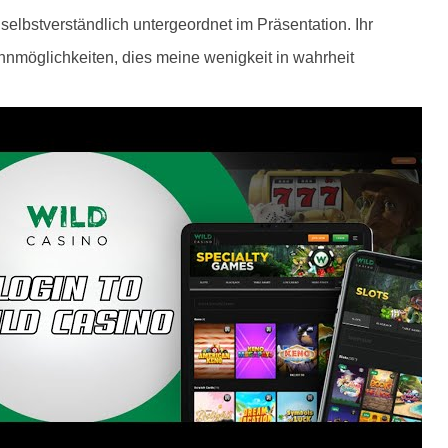
elbstverständlich untergeordnet im Präsentation. Ihr
nmöglichkeiten, dies meine wenigkeit in wahrheit