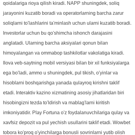
qoidalariga rioya qilish kiradi. NAPP shuningdek, soliq
jarayonini kuzatib boradi va operatorlarning barcha zarur
soliqlarni to'lashlarini ta'minlash uchun ularni kuzatib boradi.
Investorlar uchun bu qo'shimcha ishonch darajasini
anglatadi. Ularning barcha aksiyalari qonun bilan
himoyalangan va ommabop tashkilotlar vakolatiga kiradi.
Ilova veb-saytning mobil versiyasi bilan bir xil funksiyalarga
ega bo'ladi, ammo u shuningdek, pul tikish, o'yinlar va
hisoblarni boshqarishga yanada qulayroq kirishni taklif
etadi. Interaktiv kazino xizmatining asosiy jihatlaridan biri
hisobingizni tezda to'ldirish va mablag'larni kiritish
imkoniyatidir. Play Fortuna o'z foydalanuvchilariga qulay va
xavfsiz depozit va pul yechish usullarini taklif etadi. Wowbet
tobora ko'proq o'yinchilarga bonusli sovrinlarni yutib olish