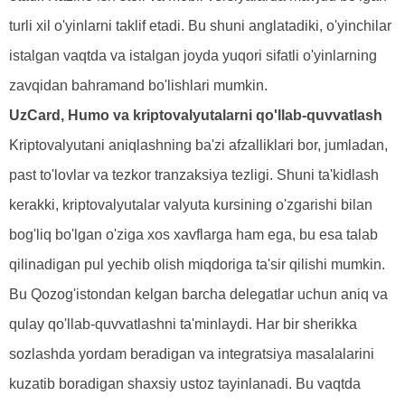
turli xil o'yinlarni taklif etadi. Bu shuni anglatadiki, o'yinchilar
istalgan vaqtda va istalgan joyda yuqori sifatli o'yinlarning
zavqidan bahramand bo'lishlari mumkin.
UzCard, Humo va kriptovalyutalarni qo'llab-quvvatlash
Kriptovalyutani aniqlashning ba'zi afzalliklari bor, jumladan,
past to'lovlar va tezkor tranzaksiya tezligi. Shuni ta'kidlash
kerakki, kriptovalyutalar valyuta kursining o'zgarishi bilan
bog'liq bo'lgan o'ziga xos xavflarga ham ega, bu esa talab
qilinadigan pul yechib olish miqdoriga ta'sir qilishi mumkin.
Bu Qozog'istondan kelgan barcha delegatlar uchun aniq va
qulay qo'llab-quvvatlashni ta'minlaydi. Har bir sherikka
sozlashda yordam beradigan va integratsiya masalalarini
kuzatib boradigan shaxsiy ustoz tayinlanadi. Bu vaqtda