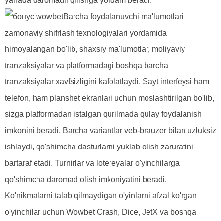
yanada daromadli qilishga yordam beradi.
Barcha foydalanuvchi ma'lumotlari
zamonaviy shifrlash texnologiyalari yordamida
himoyalangan bo'lib, shaxsiy ma'lumotlar, moliyaviy
tranzaksiyalar va platformadagi boshqa barcha
tranzaksiyalar xavfsizligini kafolatlaydi. Sayt interfeysi ham
telefon, ham planshet ekranlari uchun moslashtirilgan bo'lib,
sizga platformadan istalgan qurilmada qulay foydalanish
imkonini beradi. Barcha variantlar veb-brauzer bilan uzluksiz
ishlaydi, qo'shimcha dasturlarni yuklab olish zaruratini
bartaraf etadi. Turnirlar va lotereyalar o'yinchilarga
qo'shimcha daromad olish imkoniyatini beradi.
Ko'nikmalarni talab qilmaydigan o'yinlarni afzal ko'rgan
o'yinchilar uchun Wowbet Crash, Dice, JetX va boshqa