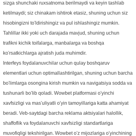
sizga shunchaki ruxsatnoma berilmaydi va keyin tashlab
ketilmaydi; siz chinakam ishtirok etasiz, shuning uchun siz
hisobingizni to'ldirishingiz va pul ishlashingiz mumkin.
Tahlillar ikki yoki uch darajada mavjud, shuning uchun
trafikni kichik toifalarga, manbalarga va boshqa
ko'rsatkichlarga ajratish juda muhimdir.
Interfeys foydalanuvchilar uchun qulay boshqaruv
elementlari uchun optimallashtirilgan, shuning uchun barcha
bo'limlarga osongina kirish mumkin va navigatsiya sodda va
tushunarli bo'lib qoladi. Wowbet platformasi o'yinchi
xavfsizligi va mas'uliyatli o'yin tamoyillariga katta ahamiyat
beradi. Veb-saytdagi barcha reklama aktsiyalari halollik,
shaffoflik va foydalanuvchi xavfsizligi standartlariga
muvofiqligi tekshirilgan. Wowbet o'z mijozlariga o'yinchining