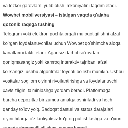
va tezkor garovlarni yutib olish imkoniyatini taqdim etadi.
Wowbet mobil versiyasi – istalgan vaqtda g'alaba
qozonib raqsga tushing
Telegram yoki elektron pochta orqali muloqot qilishni afzal
ko'rgan foydalanuvchilar uchun Wowbet qo'shimcha aloqa
kanallarini taklif etadi. Agar siz darhol so'rovdan
qoniqmasangiz yoki kamroq interaktiv tajribani afzal
ko'rsangiz, ushbu algoritmlar foydali bo'lishi mumkin. Ushbu
vositalar sog'lom o'yinni rivojlantirishga va foydalanuvchi
xavfsizligini ta'minlashga yordam beradi. Platformaga
barcha depozitlar bir zumda amalga oshiriladi va hech
qanday to'lov yo'q. Sadoqat dasturi va status darajalari
o'yinchilarga o'z faoliyatisiz ko'proq pul ishlashga va o'yinni