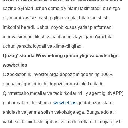
kazino o'yinlari uchun demo o'yinlarni taklif etadi, bu sizga
o'yinlarni xavfsiz mashq qilish va ular bilan tanishish
imkonini beradi. Ushbu noyob xususiyatlar platformani
innovatsion pul tikish variantlarini izlayotgan o'yinchilar
uchun yanada foydali va xilma-xil qiladi.
Qozog'istonda Wowbetning qonuniyligi va xavfsizligi –
wowbet ios
O'zbekistonlik investorlarga depozit miqdorining 100%
gacha bo'lgan birinchi depozit bonusi taklif etiladi.
Qimmatbaho metallar va tadbirkorlar milliy agentligi (NAPP)
platformalarni tekshirish,
wowbet ios
qoidabuzarliklarni
aniqlash va jarima solish vakolatiga ega. Bunga adolatli
vakillikni ta'minlash tajribasi va ma'lumotlarni himoya qilish