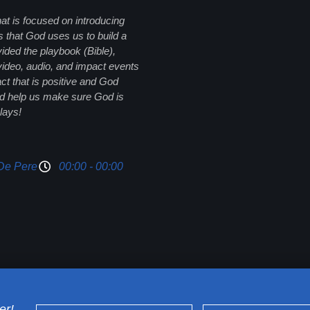
hat is focused on introducing
s that God uses us to build a
ided the playbook (Bible),
 video, audio, and impact events
 that is positive and God
and help us make sure God is
lays!
De Pere
00:00 - 00:00
er!