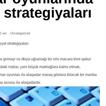
strategiyaları
31 am
,
Uncategorized
yət strategiyaları
skə girməyi və itkiyə uğramağı bir növ macəra kimi qəbul
kdəki risklər, yəni böyük məbləğlərə bahis etmək,
umar oyunları ilə əlaqədar maraq göstərə biləcək bir mənbə
a arzusu ilə əlaqədardır.