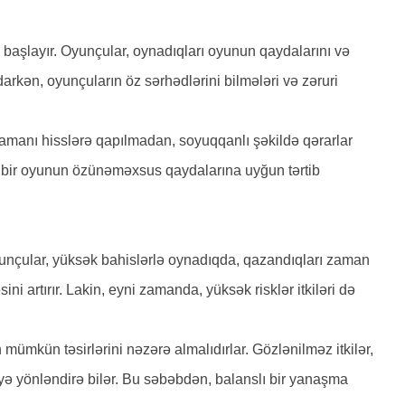
ə başlayır. Oyunçular, oynadıqları oyunun qaydalarını və
arkən, oyunçuların öz sərhədlərini bilmələri və zəruri
amanı hisslərə qapılmadan, soyuqqanlı şəkildə qərarlar
hər bir oyunun özünəməxsus qaydalarına uyğun tərtib
yunçular, yüksək bahislərlə oynadıqda, qazandıqları zaman
i artırır. Lakin, eyni zamanda, yüksək risklər itkiləri də
 mümkün təsirlərini nəzərə almalıdırlar. Gözlənilməz itkilər,
məyə yönləndirə bilər. Bu səbəbdən, balanslı bir yanaşma