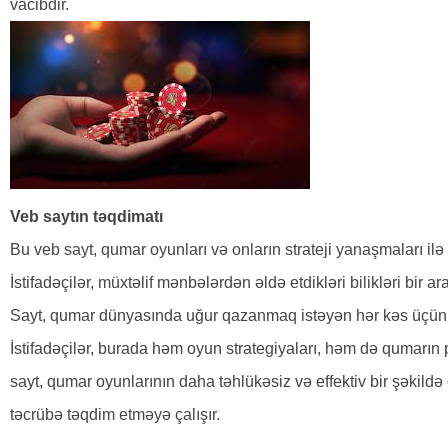
vacibdir.
Veb saytın təqdimatı
Bu veb sayt, qumar oyunları və onların strateji yanaşmaları il
İstifadəçilər, müxtəlif mənbələrdən əldə etdikləri bilikləri bir 
Sayt, qumar dünyasında uğur qazanmaq istəyən hər kəs üçün f
İstifadəçilər, burada həm oyun strategiyaları, həm də qumarın 
sayt, qumar oyunlarının daha təhlükəsiz və effektiv bir şəkild
təcrübə təqdim etməyə çalışır.