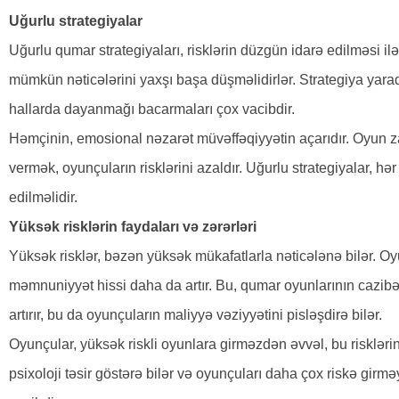
Uğurlu strategiyalar
Uğurlu qumar strategiyaları, risklərin düzgün idarə edilməsi il
mümkün nəticələrini yaxşı başa düşməlidirlər. Strategiya yarad
hallarda dayanmağı bacarmaları çox vacibdir.
Həmçinin, emosional nəzarət müvəffəqiyyətin açarıdır. Oyun z
vermək, oyunçuların risklərini azaldır. Uğurlu strategiyalar, 
edilməlidir.
Yüksək risklərin faydaları və zərərləri
Yüksək risklər, bəzən yüksək mükafatlarla nəticələnə bilər. O
məmnuniyyət hissi daha da artır. Bu, qumar oyunlarının cazibəsin
artırır, bu da oyunçuların maliyyə vəziyyətini pisləşdirə bilər.
Oyunçular, yüksək riskli oyunlara girməzdən əvvəl, bu risklərin
psixoloji təsir göstərə bilər və oyunçuları daha çox riskə gir