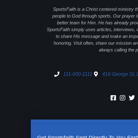
SportsFaith is a Christ centered ministry t
people to God through sports. Our prayer i
better team for Him. He has already prov
SportsFaith simply uses articles, interviews,
to share His message and make an impact
honoring. Visit often, share our mission 
always calling the p
111-000-1111
416 George St, 
Get Sportsfaith Sent Directly To You Fast