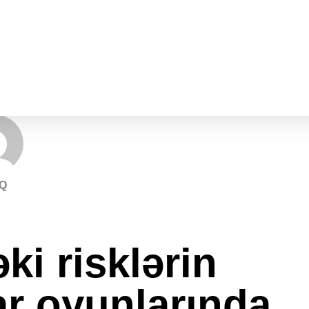
Q
ki risklərin
r oyunlarında