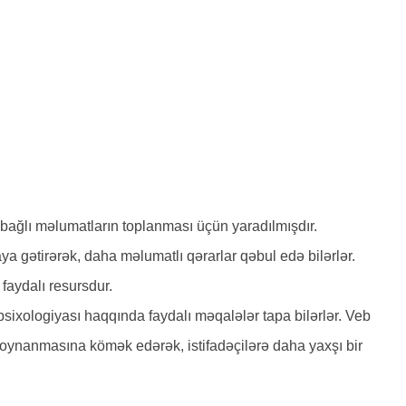
ə bağlı məlumatların toplanması üçün yaradılmışdır.
araya gətirərək, daha məlumatlı qərarlar qəbul edə bilərlər.
aydalı resursdur.
psixologiyası haqqında faydalı məqalələr tapa bilərlər. Veb
ə oynanmasına kömək edərək, istifadəçilərə daha yaxşı bir