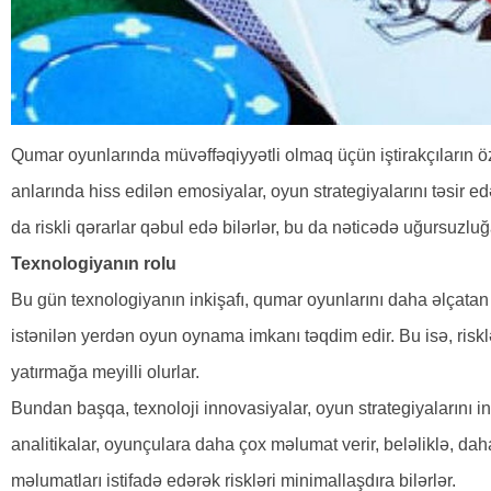
Qumar oyunlarında müvəffəqiyyətli olmaq üçün iştirakçıların ö
anlarında hiss edilən emosiyalar, oyun strategiyalarını təsir
da riskli qərarlar qəbul edə bilərlər, bu da nəticədə uğursuzluğa
Texnologiyanın rolu
Bu gün texnologiyanın inkişafı, qumar oyunlarını daha əlçatan v
istənilən yerdən oyun oynama imkanı təqdim edir. Bu isə, risklə
yatırmağa meyilli olurlar.
Bundan başqa, texnoloji innovasiyalar, oyun strategiyalarını in
analitikalar, oyunçulara daha çox məlumat verir, beləliklə, daha
məlumatları istifadə edərək riskləri minimallaşdıra bilərlər.