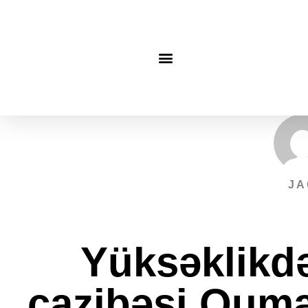
JA
Yüksəklikdə
cazibəsi Quma