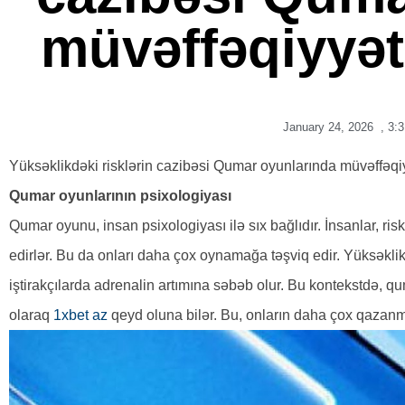
müvəffəqiyyət 
January 24, 2026
,
3:
Yüksəklikdəki risklərin cazibəsi Qumar oyunlarında müvəffəqiy
Qumar oyunlarının psixologiyası
Qumar oyunu, insan psixologiyası ilə sıx bağlıdır. İnsanlar, ri
edirlər. Bu da onları daha çox oynamağa təşviq edir. Yüksəkli
iştirakçılarda adrenalin artımına səbəb olur. Bu kontekstdə, q
olaraq
1xbet az
qeyd oluna bilər. Bu, onların daha çox qazanm