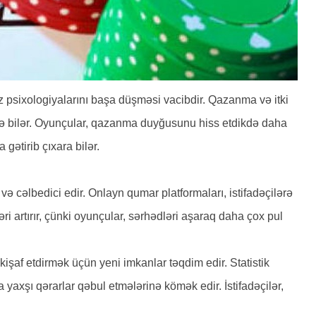
z psixologiyalarını başa düşməsi vacibdir. Qazanma və itki
 edə bilər. Oyunçular, qazanma duyğusunu hiss etdikdə daha
 gətirib çıxara bilər.
ə cəlbedici edir. Onlayn qumar platformaları, istifadəçilərə
ri artırır, çünki oyunçular, sərhədləri aşaraq daha çox pul
kişaf etdirmək üçün yeni imkanlar təqdim edir. Statistik
 yaxşı qərarlar qəbul etmələrinə kömək edir. İstifadəçilər,