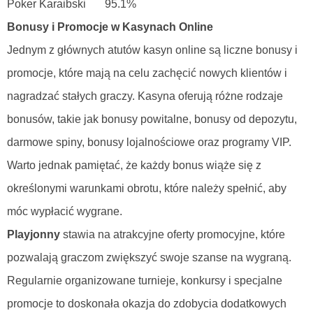
Poker Karaibski
95.1%
Bonusy i Promocje w Kasynach Online
Jednym z głównych atutów kasyn online są liczne bonusy i
promocje, które mają na celu zachęcić nowych klientów i
nagradzać stałych graczy. Kasyna oferują różne rodzaje
bonusów, takie jak bonusy powitalne, bonusy od depozytu,
darmowe spiny, bonusy lojalnościowe oraz programy VIP.
Warto jednak pamiętać, że każdy bonus wiąże się z
określonymi warunkami obrotu, które należy spełnić, aby
móc wypłacić wygrane.
Playjonny
stawia na atrakcyjne oferty promocyjne, które
pozwalają graczom zwiększyć swoje szanse na wygraną.
Regularnie organizowane turnieje, konkursy i specjalne
promocje to doskonała okazja do zdobycia dodatkowych