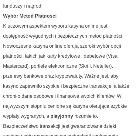
funduszy i nagród.
Wybór Metod Płatności
Kluczowym aspektem wyboru kasyna online jest
dostępność wygodnych i bezpiecznych metod płatności.
Nowoczesne kasyna online oferują szeroki wybór opcji
płatności, takich jak karty kredytowe i debetowe (Visa,
Mastercard), portfele elektroniczne (Skrill, Neteller),
przelewy bankowe oraz kryptowaluty. Ważne jest, aby
kasyno zapewniło szybkie i bezpieczne transakcje, a także
chroniło dane osobowe i finansowe swoich klientów. W
najwyższym stopniu cenione są kasyna oferujące szybkie
wypłaty wygranych, a
playjonny
rozumie to.
Bezpieczeństwo transakcji jest gwarantowane dzięki