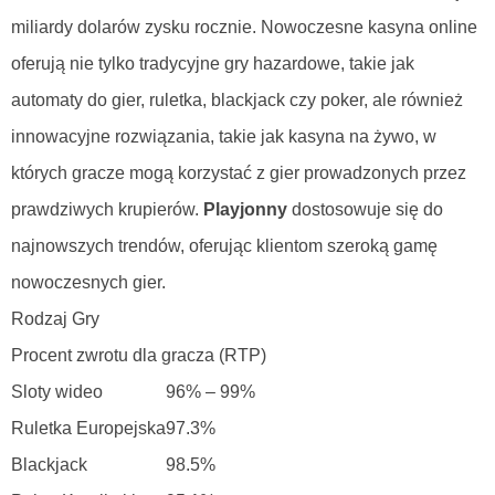
miliardy dolarów zysku rocznie. Nowoczesne kasyna online
oferują nie tylko tradycyjne gry hazardowe, takie jak
automaty do gier, ruletka, blackjack czy poker, ale również
innowacyjne rozwiązania, takie jak kasyna na żywo, w
których gracze mogą korzystać z gier prowadzonych przez
prawdziwych krupierów.
Playjonny
dostosowuje się do
najnowszych trendów, oferując klientom szeroką gamę
nowoczesnych gier.
Rodzaj Gry
Procent zwrotu dla gracza (RTP)
Sloty wideo
96% – 99%
Ruletka Europejska
97.3%
Blackjack
98.5%