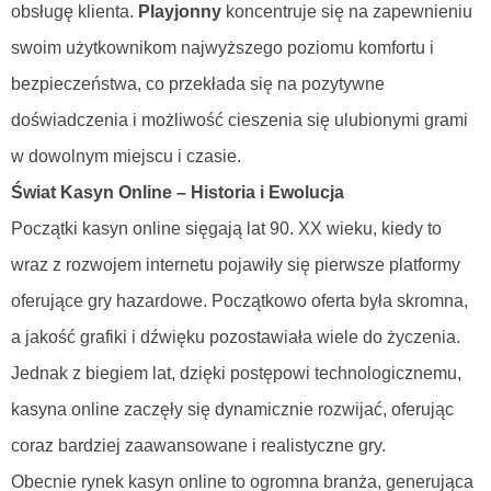
obsługę klienta.
Playjonny
koncentruje się na zapewnieniu
swoim użytkownikom najwyższego poziomu komfortu i
bezpieczeństwa, co przekłada się na pozytywne
doświadczenia i możliwość cieszenia się ulubionymi grami
w dowolnym miejscu i czasie.
Świat Kasyn Online – Historia i Ewolucja
Początki kasyn online sięgają lat 90. XX wieku, kiedy to
wraz z rozwojem internetu pojawiły się pierwsze platformy
oferujące gry hazardowe. Początkowo oferta była skromna,
a jakość grafiki i dźwięku pozostawiała wiele do życzenia.
Jednak z biegiem lat, dzięki postępowi technologicznemu,
kasyna online zaczęły się dynamicznie rozwijać, oferując
coraz bardziej zaawansowane i realistyczne gry.
Obecnie rynek kasyn online to ogromna branża, generująca