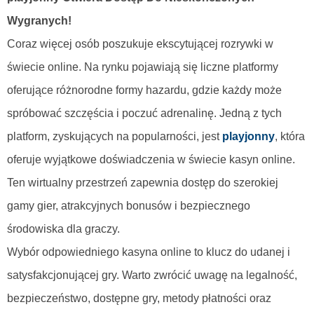
Wygranych!
Coraz więcej osób poszukuje ekscytującej rozrywki w
świecie online. Na rynku pojawiają się liczne platformy
oferujące różnorodne formy hazardu, gdzie każdy może
spróbować szczęścia i poczuć adrenalinę. Jedną z tych
platform, zyskujących na popularności, jest
playjonny
, która
oferuje wyjątkowe doświadczenia w świecie kasyn online.
Ten wirtualny przestrzeń zapewnia dostęp do szerokiej
gamy gier, atrakcyjnych bonusów i bezpiecznego
środowiska dla graczy.
Wybór odpowiedniego kasyna online to klucz do udanej i
satysfakcjonującej gry. Warto zwrócić uwagę na legalność,
bezpieczeństwo, dostępne gry, metody płatności oraz