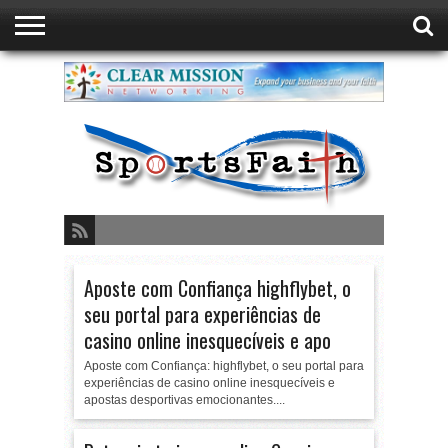
GREEN BAY
DUATHLON
ABOUT
READ
SPORTSFAITH
EVENTS
STORE
CONTACT
FAITH
LISTEN
PRESENTED
PODCAST
LIVE
BY
SPORTSFAITH
Aposte com Confiança highflybet, o
seu portal para experiências de
casino online inesquecíveis e apo
Aposte com Confiança: highflybet, o seu portal para
experiências de casino online inesquecíveis e
apostas desportivas emocionantes....