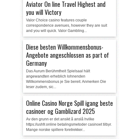
Aviator On line Travel Highest and
you will Victory
Valor Choice casino features couple
correspondence avenues, however they are suit
and you will quick. Valor Gambling...
Diese besten Willkommensbonus-
Angebote angeschlossen as part of
Germany
Das Aurum Berühmtheit Spielsaal hält
angewandten erheblich lohnenden
Willkommensbonus je Sie bereit. Anmerken Die
leser zudem, sic...
Online Casino Norge Spill igang beste
casinoer og Gamblizard 2025
Av den grunn er det ansikt å anslå hvilke
https://ushfr.online betalingsmetoder casinoet tilbyr.
Mange norske spillere foretrekker...