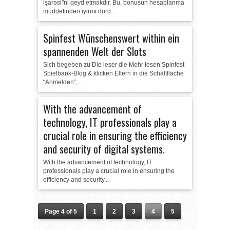
işarəsi"ni qeyd etməkdir. Bu, bonusun hesablanma
müddətindən iyirmi dörd...
Spinfest Wünschenswert within ein
spannenden Welt der Slots
Sich begeben zu Die leser die Mehr lesen Spinfest
Spielbank-Blog & klicken Eltern in die Schaltfläche
“Anmelden”,...
With the advancement of
technology, IT professionals play a
crucial role in ensuring the efficiency
and security of digital systems.
With the advancement of technology, IT
professionals play a crucial role in ensuring the
efficiency and security...
Page 4 of 5
1
2
3
4
5