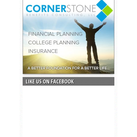
LIKE US ON FACEBOOK