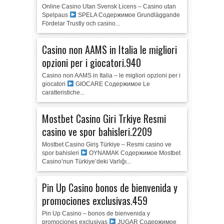
Online Casino Utan Svensk Licens – Casino utan
Spelpaus
SPELA Содержимое Grundläggande
Fördelar Trustly och casino...
Casino non AAMS in Italia le migliori
opzioni per i giocatori.940
Casino non AAMS in Italia – le migliori opzioni per i
giocatori
GIOCARE Содержимое Le
caratteristiche...
Mostbet Casino Giri Trkiye Resmi
casino ve spor bahisleri.2209
Mostbet Casino Giriş Türkiye – Resmi casino ve
spor bahisleri
OYNAMAK Содержимое Mostbet
Casino’nun Türkiye’deki Varlığı...
Pin Up Casino bonos de bienvenida y
promociones exclusivas.459
Pin Up Casino – bonos de bienvenida y
promociones exclusivas
JUGAR Содержимое