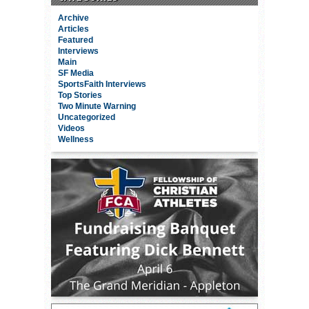
Archive
Articles
Featured
Interviews
Main
SF Media
SportsFaith Interviews
Top Stories
Two Minute Warning
Uncategorized
Videos
Wellness