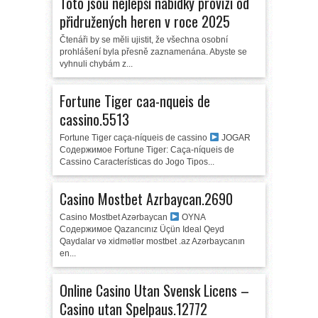
Toto jsou nejlepší nabídky provizí od
přidružených heren v roce 2025
Čtenáři by se měli ujistit, že všechna osobní
prohlášení byla přesně zaznamenána. Abyste se
vyhnuli chybám z...
Fortune Tiger caa-nqueis de
cassino.5513
Fortune Tiger caça-níqueis de cassino
JOGAR
Содержимое Fortune Tiger: Caça-níqueis de
Cassino Características do Jogo Tipos...
Casino Mostbet Azrbaycan.2690
Casino Mostbet Azərbaycan
OYNA
Содержимое Qazancınız Üçün Ideal Qeyd
Qaydalar və xidmətlər mostbet .az Azərbaycanın
en...
Online Casino Utan Svensk Licens –
Casino utan Spelpaus.12772