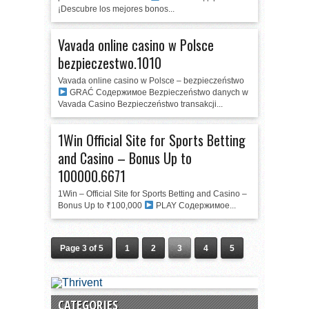
¡Descubre los mejores bonos...
Vavada online casino w Polsce
bezpieczestwo.1010
Vavada online casino w Polsce – bezpieczeństwo
GRAĆ Содержимое Bezpieczeństwo danych w
Vavada Casino Bezpieczeństwo transakcji...
1Win Official Site for Sports Betting
and Casino – Bonus Up to
100000.6671
1Win – Official Site for Sports Betting and Casino –
Bonus Up to ₹100,000
PLAY Содержимое...
Page 3 of 5
1
2
3
4
5
CATEGORIES